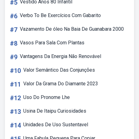
#5
Vestido Anos 80 Infantil
#6
Verbo To Be Exercícios Com Gabarito
#7
Vazamento De óleo Na Baia De Guanabara 2000
#8
Vasos Para Sala Com Plantas
#9
Vantagens Da Energia Não Renovável
#10
Valor Semântico Das Conjunções
#11
Valor Da Grama Do Diamante 2023
#12
Uso Do Pronome Lhe
#13
Usina De Itaipu Curiosidades
#14
Unidades De Uso Sustentavel
Uma Fabula Pequena Para Copiar