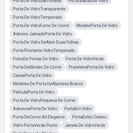
Porta De VidroSanfonada
Porta BalcaoDe Vidro
Porta De VidroTransparente
Porta De VidroTemperado
Porta De VidroFume De Correr
ModeloPorta De Vidro
Adesivo JateadoPorta De Vidro
Porta De Vidro DeAbrir Duas Folhas
Porta Pivotante VidroTemperado
FotosDe Portas De Vidro
Porta De VidroVerde
Porta DeBlindex De Correr
PrateleiraPorta De Vidro
CasasPorta De Vidro
Modelos De Porta DeAluminio Branco
PelículaPorta De Vidro
Porta De VidroPequena De Correr
AdesivosPorta De Vidro
PortaEm Vidro
Porta DeCorrer Kit Elegance
PortaEstilo Celeiro
Vidro PortaVerde Punto
Janela De VidroVerde