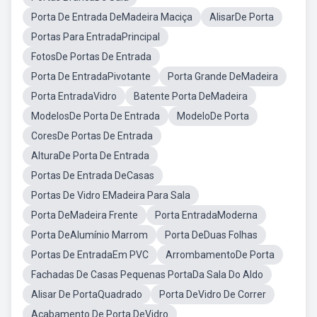
Porta De Entrada DeMadeira Maciça
AlisarDe Porta
Portas Para EntradaPrincipal
FotosDe Portas De Entrada
Porta De EntradaPivotante
Porta Grande DeMadeira
Porta EntradaVidro
Batente Porta DeMadeira
ModelosDe Porta De Entrada
ModeloDe Porta
CoresDe Portas De Entrada
AlturaDe Porta De Entrada
Portas De Entrada DeCasas
Portas De Vidro EMadeira Para Sala
Porta DeMadeira Frente
Porta EntradaModerna
Porta DeAlumínio Marrom
Porta DeDuas Folhas
Portas De EntradaEm PVC
ArrombamentoDe Porta
Fachadas De Casas Pequenas PortaDa Sala Do Aldo
Alisar De PortaQuadrado
Porta DeVidro De Correr
Acabamento De Porta DeVidro