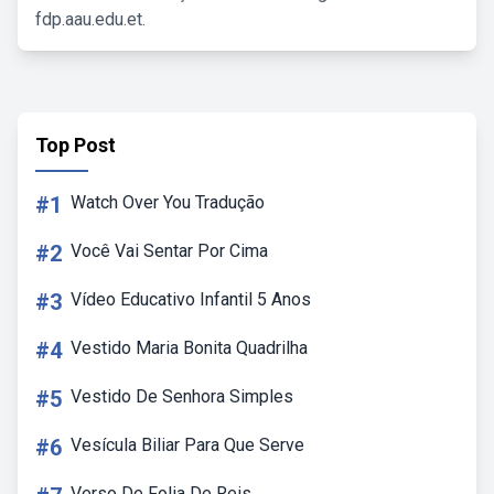
fdp.aau.edu.et.
Top Post
#1
Watch Over You Tradução
#2
Você Vai Sentar Por Cima
#3
Vídeo Educativo Infantil 5 Anos
#4
Vestido Maria Bonita Quadrilha
#5
Vestido De Senhora Simples
#6
Vesícula Biliar Para Que Serve
Verso De Folia De Reis