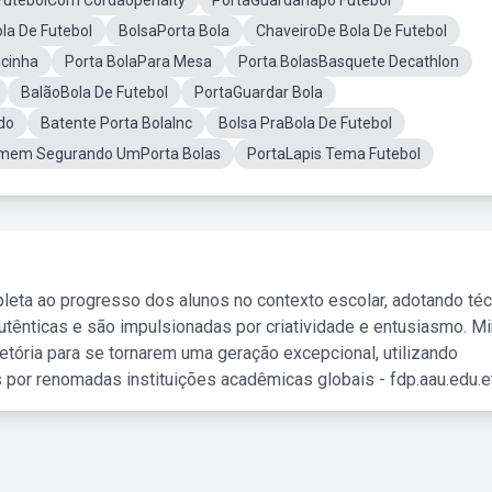
 FutebolCom Cordãopenalty
PortaGuardanapo Futebol
la De Futebol
BolsaPorta Bola
ChaveiroDe Bola De Futebol
ncinha
Porta BolaPara Mesa
Porta BolasBasquete Decathlon
BalãoBola De Futebol
PortaGuardar Bola
ido
Batente Porta BolaInc
Bolsa PraBola De Futebol
mem Segurando UmPorta Bolas
PortaLapis Tema Futebol
leta ao progresso dos alunos no contexto escolar, adotando té
tênticas e são impulsionadas por criatividade e entusiasmo. M
etória para se tornarem uma geração excepcional, utilizando
 por renomadas instituições acadêmicas globais - fdp.aau.edu.et