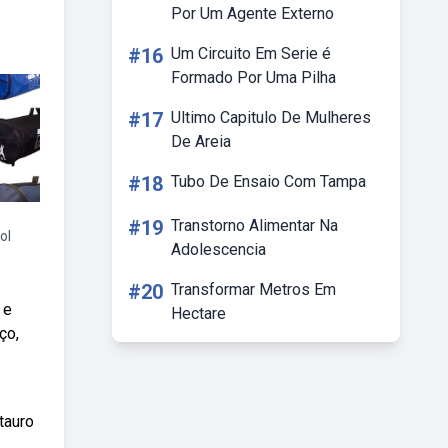
Por Um Agente Externo
#16
Um Circuito Em Serie é
Formado Por Uma Pilha
#17
Ultimo Capitulo De Mulheres
De Areia
#18
Tubo De Ensaio Com Tampa
#19
Transtorno Alimentar Na
ol
Adolescencia
#20
Transformar Metros Em
 e
Hectare
ço,
tauro