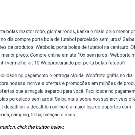
rta bolas master rede, gismar redes, kanxa e mais pelo menor p
no dia compre porta bola de futebol parcelado sem juros! Saiba
es de produtos. Webbola, porta bolas de futebol na centauro. O
lo menor preço. Compre online em até 10x sem juros! Webporta m
ntil vermelho kit 10 Webprocurando por porta bolas futebol?
acilidade no pagamento e entrega rápida. Webfrete grátis no dia
obre nossas incríveis ofertas e promoções em milhões de produ
 ofertas que a magalu separou para você. Facilidade no pagamen
bolas parcelado sem juros! Saiba mais sobre nossas incríveis of
 decathlon, a decathlon online é a maior loja de esportes com
rida, camping, trilha, natação e mais.
mation, click the button below.