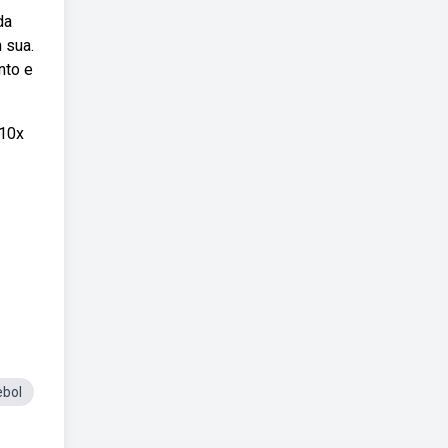
da
 sua.
nto e
 10x
ebol