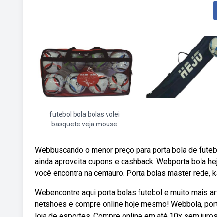
futebol bola bolas volei
basquete veja mouse
Webbuscando o menor preço para porta bola de fute
ainda aproveita cupons e cashback. Webporta bola hej
você encontra na centauro. Porta bolas master rede, k
Webencontre aqui porta bolas futebol e muito mais a
netshoes e compre online hoje mesmo! Webbola, porta
loja de esportes. Compre online em até 10x sem juros