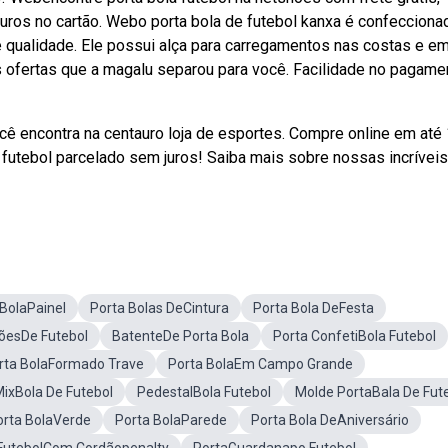
uros no cartão. Webo porta bola de futebol kanxa é confecciona
e qualidade. Ele possui alça para carregamentos nas costas e em
s ofertas que a magalu separou para você. Facilidade no pagame
cê encontra na centauro loja de esportes. Compre online em até
 futebol parcelado sem juros! Saiba mais sobre nossas incríveis
 BolaPainel
Porta Bolas DeCintura
Porta Bola DeFesta
õesDe Futebol
BatenteDe Porta Bola
Porta ConfetiBola Futebol
rta BolaFormado Trave
Porta BolaEm Campo Grande
MixBola De Futebol
PedestalBola Futebol
Molde PortaBala De Fut
orta BolaVerde
Porta BolaParede
Porta Bola DeAniversário