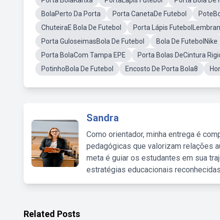
Porta BolaKanxa
PortaLapis Futebol
Porta Bola De
BolaPerto Da Porta
Porta CanetaDe Futebol
PoteBo
ChuteiraE Bola De Futebol
Porta Lápis FutebolLembra
Porta GuloseimasBola De Futebol
Bola De FutebolNike
Porta BolaCom Tampa EPE
Porta Bolas DeCintura Rig
PotinhoBola De Futebol
Encosto De Porta Bola8
Ho
Sandra
Como orientador, minha entrega é comp
pedagógicas que valorizam relações au
meta é guiar os estudantes em sua traj
estratégias educacionais reconhecidas
Related Posts