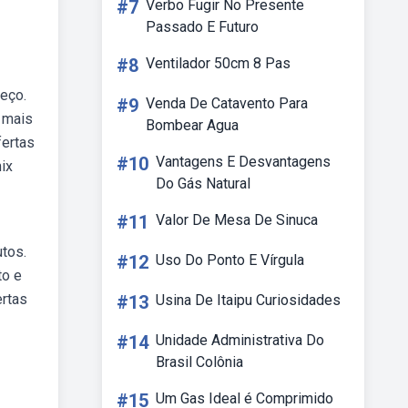
#7
Verbo Fugir No Presente
Passado E Futuro
#8
Ventilador 50cm 8 Pas
reço.
#9
Venda De Catavento Para
 mais
Bombear Agua
fertas
#10
Vantagens E Desvantagens
ix
Do Gás Natural
#11
Valor De Mesa De Sinuca
tos.
#12
Uso Do Ponto E Vírgula
to e
ertas
#13
Usina De Itaipu Curiosidades
#14
Unidade Administrativa Do
Brasil Colônia
#15
Um Gas Ideal é Comprimido