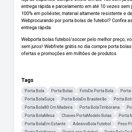
entrega rápida e parcelamento em até 10 vezes sem j
100% em poliéster, material altamente resistente e d
Webprocurando por porta bolas de futebol? Confira a
entrega rápida.
Webporta bolas futebol/soccer pelo melhor preço, vo
sem juros! Webfrete grátis no dia compre porta bolas
ofertas e promoções em milhões de produtos.
Tags
Porta Bola
Porta Bolas
FotoDe Porta Bola
Porta
Porta BolaSuiça
Porta BolaDo Brasileirão
Porta Bot
Porta Bola80 Cm Madeira
Porta BolaTimborana
Po
Porta BolaMesa
Chaves PortaModelo Bolas
Porta 
Porta BolaEm Estante
AdesivoBola Futebol
Peso P