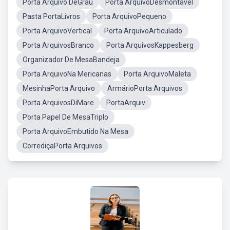
Porta Arquivo DeGrau
Porta ArquivoDesmontável
Pasta PortaLivros
Porta ArquivoPequeno
Porta ArquivoVertical
Porta ArquivoArticulado
Porta ArquivosBranco
Porta ArquivosKappesberg
Organizador De MesaBandeja
Porta ArquivoNa Mericanas
Porta ArquivoMaleta
MesinhaPorta Arquivo
ArmárioPorta Arquivos
Porta ArquivosDiMare
PortaArquiv
Porta Papel De MesaTriplo
Porta ArquivoEmbutido Na Mesa
CorrediçaPorta Arquivos