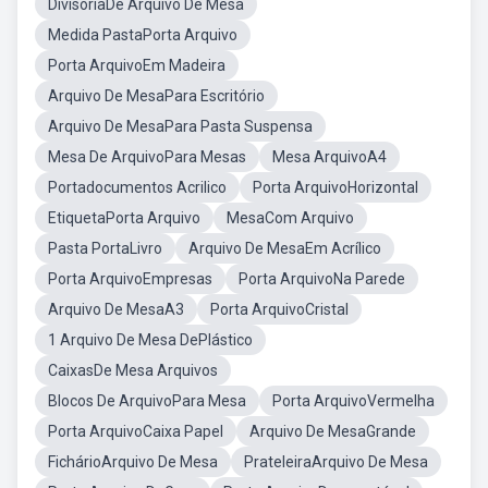
DivisóriaDe Arquivo De Mesa
Medida PastaPorta Arquivo
Porta ArquivoEm Madeira
Arquivo De MesaPara Escritório
Arquivo De MesaPara Pasta Suspensa
Mesa De ArquivoPara Mesas
Mesa ArquivoA4
Portadocumentos Acrilico
Porta ArquivoHorizontal
EtiquetaPorta Arquivo
MesaCom Arquivo
Pasta PortaLivro
Arquivo De MesaEm Acrílico
Porta ArquivoEmpresas
Porta ArquivoNa Parede
Arquivo De MesaA3
Porta ArquivoCristal
1 Arquivo De Mesa DePlástico
CaixasDe Mesa Arquivos
Blocos De ArquivoPara Mesa
Porta ArquivoVermelha
Porta ArquivoCaixa Papel
Arquivo De MesaGrande
FichárioArquivo De Mesa
PrateleiraArquivo De Mesa