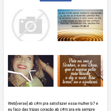
Web[verse] ab c#m pra satisfazer essa mulher b7 e
eu faço das tripas coração ab c#m pra ela sempre