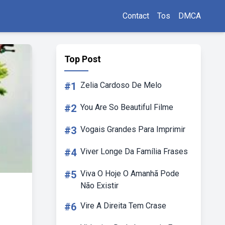
Contact
Tos
DMCA
Top Post
#1
Zelia Cardoso De Melo
#2
You Are So Beautiful Filme
#3
Vogais Grandes Para Imprimir
#4
Viver Longe Da Família Frases
#5
Viva O Hoje O Amanhã Pode
Não Existir
#6
Vire A Direita Tem Crase