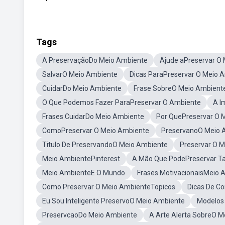
Tags
A PreservaçãoDo Meio Ambiente
Ajude aPreservar O
SalvarO Meio Ambiente
Dicas ParaPreservar O Meio 
CuidarDo Meio Ambiente
Frase SobreO Meio Ambient
O Que Podemos Fazer ParaPreservar O Ambiente
A I
Frases CuidarDo Meio Ambiente
Por QuePreservar O 
ComoPreservar O Meio Ambiente
PreservanoO Meio 
Titulo De PreservandoO Meio Ambiente
Preservar O 
Meio AmbientePinterest
A Mão Que PodePreservar T
Meio AmbienteE O Mundo
Frases MotivacionaisMeio 
Como Preservar O Meio AmbienteTopicos
Dicas De C
Eu Sou Inteligente PreservoO Meio Ambiente
Modelos
PreservcaoDo Meio Ambiente
A Arte Alerta SobreO 