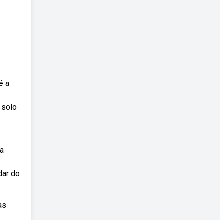
é a
 solo
 a
dar do
as