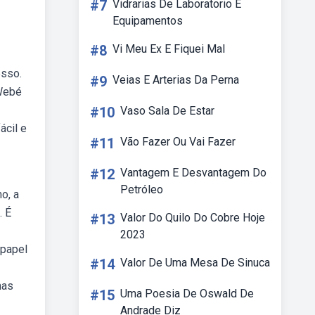
#7
Vidrarias De Laboratorio E
Equipamentos
#8
Vi Meu Ex E Fiquei Mal
esso.
#9
Veias E Arterias Da Perna
 Webé
#10
Vaso Sala De Estar
ácil e
#11
Vão Fazer Ou Vai Fazer
#12
Vantagem E Desvantagem Do
Petróleo
o, a
. É
#13
Valor Do Quilo Do Cobre Hoje
2023
 papel
#14
Valor De Uma Mesa De Sinuca
mas
#15
Uma Poesia De Oswald De
Andrade Diz