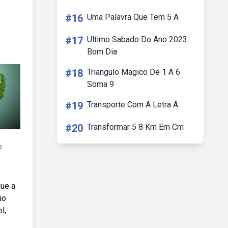
#16
Uma Palavra Que Tem 5 A
#17
Ultimo Sabado Do Ano 2023
Bom Dia
#18
Triangulo Magico De 1 A 6
Soma 9
#19
Transporte Com A Letra A
#20
Transformar 5 8 Km Em Cm
o
que a
io
l,