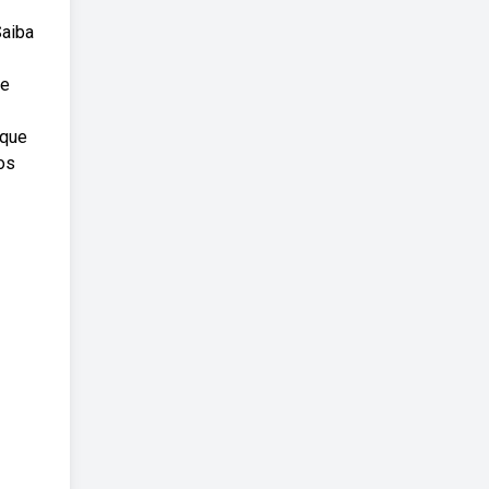
Saiba
 e
 que
os