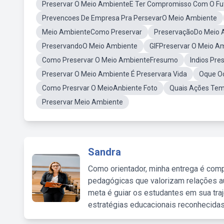
Preservar O Meio AmbienteE Ter Compromisso Com O Fu
Prevencoes De Empresa Pra PersevarO Meio Ambiente
Meio AmbienteComo Preservar
PreservaçãoDo Meio 
PreservandoO Meio Ambiente
GIFPreservar O Meio A
Como Preservar O Meio AmbienteFresumo
Indios Pr
Preservar O Meio Ambiente É Preservara Vida
Oque Oc
Como Presrvar O MeioAnbiente Foto
Quais Ações Tem
Preservar Meio Ambiente
Sandra
Como orientador, minha entrega é comp
pedagógicas que valorizam relações au
meta é guiar os estudantes em sua traj
estratégias educacionais reconhecidas