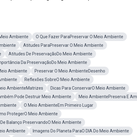
 Meio Ambiente
O Que Fazer ParaPreservar O Meio Ambiente
Ambiente
Atitudes ParaPreservar O Meio Ambiente
e
Atitudes De PreservaçãoDo Meio Ambiente
mportância Da PreservaçãoDo Meio Ambiente
Meio Ambiente
Preservar O Meio AmbienteDesenho
Ambiente
Reflexões SobreO Meio Ambiente
Meio AmbienteMatrizes
Dicas Para ConservarO Meio Ambiente
ambém Pode Destruir Meio Ambiente
Meio AmbientePreserva E Am
Ambiente
O Meio AmbienteEm Primeiro Lugar
omo ProtegerO Meio Ambiente
 De Balanço PreservandoO Meio Ambiente
Meio Ambiente
Imagens Do Planeta ParaO DIA Do Meio Ambiente