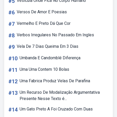
#5
Vesícula Onde Fica No Corpo Humano
#6
Versos De Amor E Poesias
#7
Vermelho E Preto Dá Que Cor
#8
Verbos Irregulares No Passado Em Ingles
#9
Vela De 7 Dias Queima Em 3 Dias
#10
Umbanda E Candomblé Diferença
#11
Uma Urna Contem 10 Bolas
#12
Uma Fabrica Produz Velas De Parafina
#13
Um Recurso De Modalização Argumentativa
Presente Nesse Texto é...
#14
Um Gato Preto A Foi Cruzado Com Duas