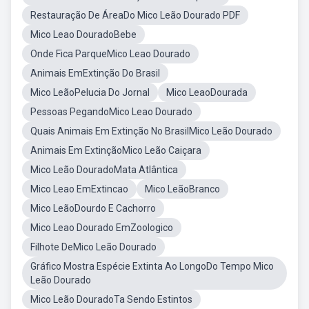
Restauração De ÁreaDo Mico Leão Dourado PDF
Mico Leao DouradoBebe
Onde Fica ParqueMico Leao Dourado
Animais EmExtinção Do Brasil
Mico LeãoPelucia Do Jornal
Mico LeaoDourada
Pessoas PegandoMico Leao Dourado
Quais Animais Em Extinção No BrasilMico Leão Dourado
Animais Em ExtinçãoMico Leão Caiçara
Mico Leão DouradoMata Atlântica
Mico Leao EmExtincao
Mico LeãoBranco
Mico LeãoDourdo E Cachorro
Mico Leao Dourado EmZoologico
Filhote DeMico Leão Dourado
Gráfico Mostra Espécie Extinta Ao LongoDo Tempo Mico
Leão Dourado
Mico Leão DouradoTa Sendo Estintos