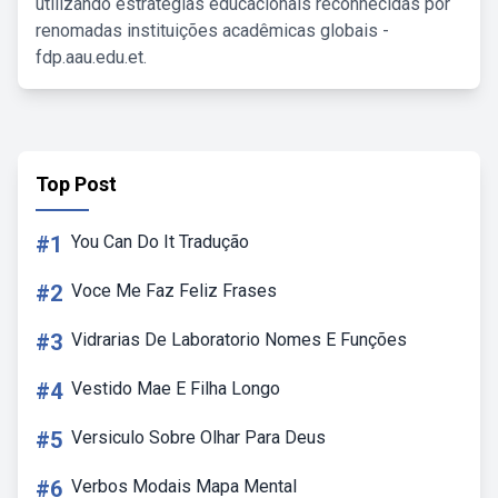
utilizando estratégias educacionais reconhecidas por
renomadas instituições acadêmicas globais -
fdp.aau.edu.et.
Top Post
#1
You Can Do It Tradução
#2
Voce Me Faz Feliz Frases
#3
Vidrarias De Laboratorio Nomes E Funções
#4
Vestido Mae E Filha Longo
#5
Versiculo Sobre Olhar Para Deus
#6
Verbos Modais Mapa Mental