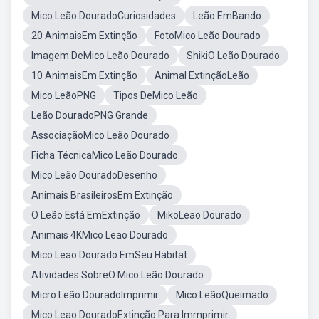
Mico Leão DouradoCuriosidades
Leão EmBando
20 AnimaisEm Extinção
FotoMico Leão Dourado
Imagem DeMico Leão Dourado
ShikiO Leão Dourado
10 AnimaisEm Extinção
Animal ExtinçãoLeão
Mico LeãoPNG
Tipos DeMico Leão
Leão DouradoPNG Grande
AssociaçãoMico Leão Dourado
Ficha TécnicaMico Leão Dourado
Mico Leão DouradoDesenho
Animais BrasileirosEm Extinção
O Leão Está EmExtinção
MikoLeao Dourado
Animais 4KMico Leao Dourado
Mico Leao Dourado EmSeu Habitat
Atividades SobreO Mico Leão Dourado
Micro Leão DouradoImprimir
Mico LeãoQueimado
Mico Leao DouradoExtinção Para Immprimir