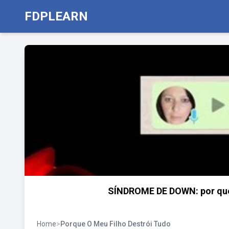
FDPLEARN
SÍNDROME DE DOWN: por que m
Home
>
Porque O Meu Filho Destrói Tudo