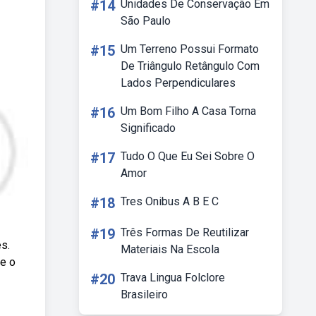
#14
Unidades De Conservação Em
São Paulo
#15
Um Terreno Possui Formato
De Triângulo Retângulo Com
Lados Perpendiculares
#16
Um Bom Filho A Casa Torna
Significado
#17
Tudo O Que Eu Sei Sobre O
Amor
#18
Tres Onibus A B E C
#19
Três Formas De Reutilizar
s.
Materiais Na Escola
se o
#20
Trava Lingua Folclore
Brasileiro