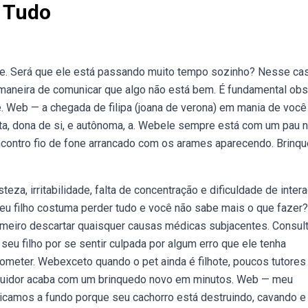
i Tudo
e. Será que ele está passando muito tempo sozinho? Nesse ca
maneira de comunicar que algo não está bem. É fundamental obs
. Web — a chegada de filipa (joana de verona) em mania de você
ta, dona de si, e autônoma, a. Webele sempre está com um pau 
ncontro fio de fone arrancado com os arames aparecendo. Brinq
a, irritabilidade, falta de concentração e dificuldade de inter
seu filho costuma perder tudo e você não sabe mais o que fazer?
rimeiro descartar quaisquer causas médicas subjacentes. Consul
seu filho por se sentir culpada por algum erro que ele tenha
ometer. Webexceto quando o pet ainda é filhote, poucos tutores
ruidor acaba com um brinquedo novo em minutos. Web — meu
plicamos a fundo porque seu cachorro está destruindo, cavando e