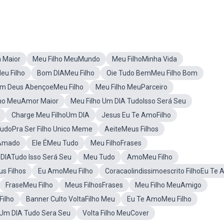
 Maior
Meu Filho MeuMundo
Meu FilhoMinha Vida
eu Filho
Bom DIAMeu Filho
Oie Tudo BemMeu Filho Bom
m Deus AbençoeMeu Filho
Meu Filho MeuParceiro
lho MeuAmor Maior
Meu Filho Um DIA TudoIsso Será Seu
Charge Meu FilhoUm DIA
Jesus Eu Te AmoFilho
TudoPra Ser Filho Unico Meme
AeiteMeus Filhos
 Amado
Ele ÉMeu Tudo
Meu FilhoFrases
m DIATudo Isso Será Seu
Meu Tudo
AmoMeu Filho
 Filhos
Eu AmoMeu Filho
Coracaolindissimoescrito FilhoEu Te
FraseMeu Filho
Meus FilhosFrases
Meu Filho MeuAmigo
Filho
Banner Culto VoltaFilho Meu
Eu Te AmoMeu Filho
Um DIA Tudo Sera Seu
Volta Filho MeuCover