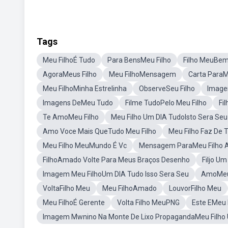
Tags
Meu FilhoÉ Tudo
Para BensMeu Filho
Filho MeuBem
AgoraMeus Filho
Meu FilhoMensagem
Carta ParaM
Meu FilhoMinha Estrelinha
ObserveSeu Filho
Image
Imagens DeMeu Tudo
Filme TudoPelo Meu Filho
Fi
Te AmoMeu Filho
Meu Filho Um DIA TudoIsto Sera Seu
Amo Voce Mais QueTudo Meu Filho
Meu Filho Faz De 
Meu Filho MeuMundo É Vc
Mensagem ParaMeu Filho
FilhoAmado Volte Para Meus Braços Desenho
Filjo U
Imagem Meu FilhoUm DIA Tudo Isso Sera Seu
AmoMeus
VoltaFilho Meu
Meu FilhoAmado
LouvorFilho Meu
Meu FilhoÉ Gerente
Volta Filho MeuPNG
Este EMeu 
Imagem Mwnino Na Monte De Lixo PropagandaMeu Filho 