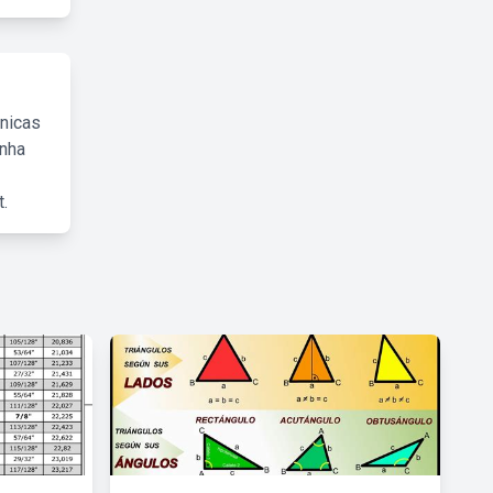
cnicas
inha
.