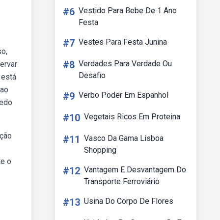
#6
Vestido Para Bebe De 1 Ano
Festa
#7
Vestes Para Festa Junina
so,
#8
Verdades Para Verdade Ou
ervar
Desafio
 está
nao
#9
Verbo Poder Em Espanhol
uedo
#10
Vegetais Ricos Em Proteina
ação
#11
Vasco Da Gama Lisboa
Shopping
te o
#12
Vantagem E Desvantagem Do
Transporte Ferroviário
#13
Usina Do Corpo De Flores