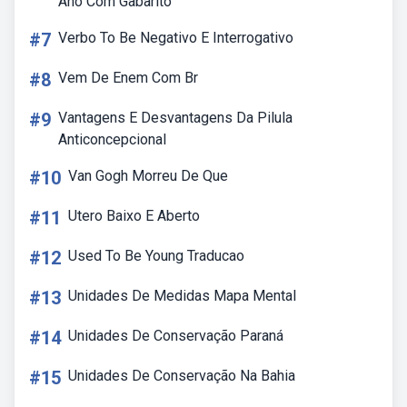
Ano Com Gabarito
#7
Verbo To Be Negativo E Interrogativo
#8
Vem De Enem Com Br
#9
Vantagens E Desvantagens Da Pilula
Anticoncepcional
#10
Van Gogh Morreu De Que
#11
Utero Baixo E Aberto
#12
Used To Be Young Traducao
#13
Unidades De Medidas Mapa Mental
#14
Unidades De Conservação Paraná
#15
Unidades De Conservação Na Bahia