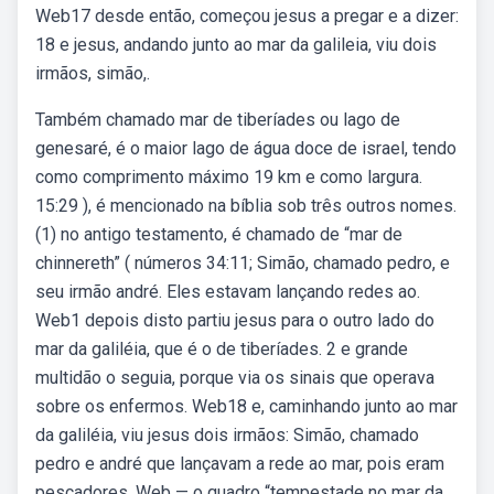
Web17 desde então, começou jesus a pregar e a dizer:
18 e jesus, andando junto ao mar da galileia, viu dois
irmãos, simão,.
Também chamado mar de tiberíades ou lago de
genesaré, é o maior lago de água doce de israel, tendo
como comprimento máximo 19 km e como largura.
15:29 ), é mencionado na bíblia sob três outros nomes.
(1) no antigo testamento, é chamado de “mar de
chinnereth” ( números 34:11; Simão, chamado pedro, e
seu irmão andré. Eles estavam lançando redes ao.
Web1 depois disto partiu jesus para o outro lado do
mar da galiléia, que é o de tiberíades. 2 e grande
multidão o seguia, porque via os sinais que operava
sobre os enfermos. Web18 e, caminhando junto ao mar
da galiléia, viu jesus dois irmãos: Simão, chamado
pedro e andré que lançavam a rede ao mar, pois eram
pescadores. Web — o quadro “tempestade no mar da