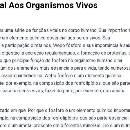
ial Aos Organismos Vivos
 uma série de funções vitais no corpo humano. Sua importânci
é um elemento químico essencial aos seres vivos. Sua
a participação direta nos. Webo fósforo e sua importância à sa
digestão, a excreção regulamentado, a formação de proteínas, o
o que principal função do fósforo no organismo humano e na
é um dos elementos mais essenciais para a vida, tendo numeros
 maior quantidade no. Webo fósforo é um elemento químico
e, por exemplo, na composição dos fosfolipídios, que são part
 para os seres vivos, fazendo parte, por exemplo, dos ácidos
lizado em que. Por que o fósforo é um elemento químico importa
plo, na composição dos fosfolipídios, que são parte essencial
o é um ametal presente em diferentes minerais. Ele é um nutr