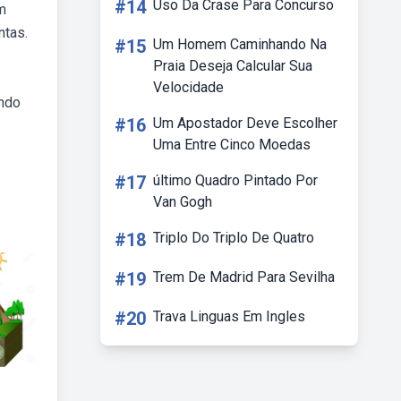
#14
Uso Da Crase Para Concurso
um
ntas.
#15
Um Homem Caminhando Na
Praia Deseja Calcular Sua
Velocidade
ando
#16
Um Apostador Deve Escolher
Uma Entre Cinco Moedas
#17
último Quadro Pintado Por
Van Gogh
#18
Triplo Do Triplo De Quatro
#19
Trem De Madrid Para Sevilha
#20
Trava Linguas Em Ingles