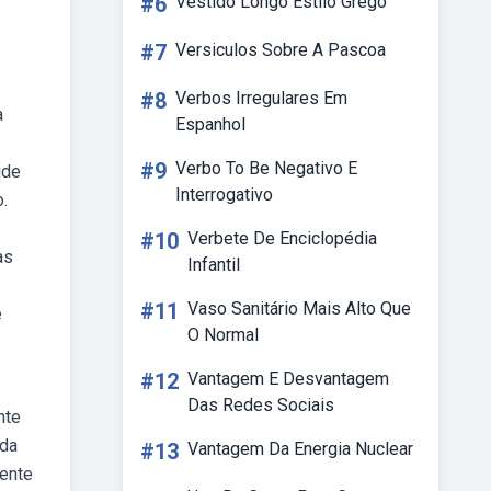
#6
Vestido Longo Estilo Grego
#7
Versiculos Sobre A Pascoa
#8
Verbos Irregulares Em
a
Espanhol
#9
Verbo To Be Negativo E
úde
Interrogativo
.
#10
Verbete De Enciclopédia
as
Infantil
#11
Vaso Sanitário Mais Alto Que
e
O Normal
#12
Vantagem E Desvantagem
Das Redes Sociais
nte
 da
#13
Vantagem Da Energia Nuclear
iente