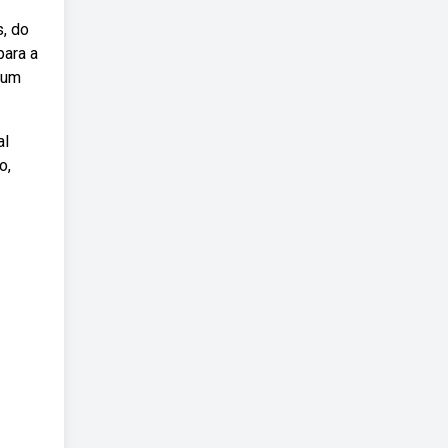
, do
para a
 um
al
o,