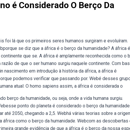
ano é Considerado O Berço Da
s foi lá que os primeiros seres humanos surgiram e evoluíram.
ebporque se diz que a áfrica é o berço da humanidade? A áfrica 
 continente que se. A áfrica é amplamente reconhecida como o b
 razão de que o ser humano surgiu naquele continente. Com bas
 nascimento em introdução à história da áfrica, a áfrica é
 porque podemos verificar que passando por. Webé desses grup
umana atual: O homo sapiens assim, a áfrica é considerada o
o berço da humanidade, ou seja, onde a vida humana surgiu.
 Webesse ponto do planeta é considerado o berço da humanidade
ar até 2050, chegando a 2,5. Webhá várias teorias sobre a orige
ra a áfrica como o berço da humanidade. Webcom as descobertas
imeira grande evidência de que a áfrica é o berço da nossa esp