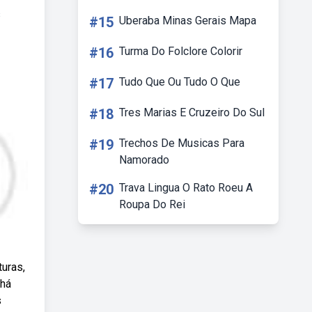
s
#15
Uberaba Minas Gerais Mapa
#16
Turma Do Folclore Colorir
#17
Tudo Que Ou Tudo O Que
#18
Tres Marias E Cruzeiro Do Sul
#19
Trechos De Musicas Para
Namorado
#20
Trava Lingua O Rato Roeu A
Roupa Do Rei
turas,
 há
s