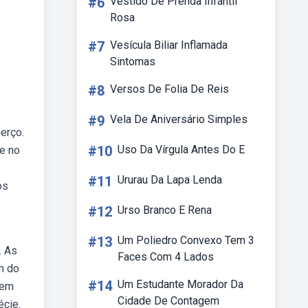
#6
Vestido De Prenda Infantil
Rosa
#7
Vesícula Biliar Inflamada
Sintomas
#8
Versos De Folia De Reis
é
#9
Vela De Aniversário Simples
erço.
#10
Uso Da Vírgula Antes Do E
e no
#11
Ururau Da Lapa Lenda
os
#12
Urso Branco E Rena
#13
Um Poliedro Convexo Tem 3
. As
Faces Com 4 Lados
m do
#14
Um Estudante Morador Da
 em
Cidade De Contagem
écie.