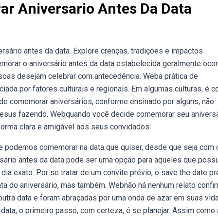
r Aniversario Antes Da Data
ário antes da data. Explore crenças, tradições e impactos
morar o aniversário antes da data estabelecida geralmente ocor
ssoas desejam celebrar com antecedência. Weba prática de
ciada por fatores culturais e regionais. Em algumas culturas, é
ão de comemorar aniversários, conforme ensinado por alguns, não
jesus fazendo. Webquando você decide comemorar seu aniversá
 forma clara e amigável aos seus convidados.
 e podemos comemorar na data que quiser, desde que seja com 
sário antes da data pode ser uma opção para aqueles que pos
dia exato. Por se tratar de um convite prévio, o save the date pr
ata do aniversário, mas também. Webnão há nenhum relato confi
outra data e foram abraçadas por uma onda de azar em suas vida
data, o primeiro passo, com certeza, é se planejar. Assim como 