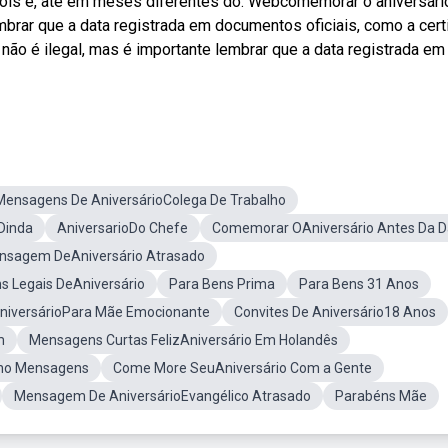
epois e, até em meses diferentes do. Webcomemorar o aniversári
lembrar que a data registrada em documentos oficiais, como a cer
não é ilegal, mas é importante lembrar que a data registrada em
Mensagens De AniversárioColega De Trabalho
oDinda
AniversarioDo Chefe
Comemorar OAniversário Antes Da D
nsagem DeAniversário Atrasado
s Legais DeAniversário
Para Bens Prima
Para Bens 31 Anos
iversárioPara Mãe Emocionante
Convites De Aniversário18 Anos
m
Mensagens Curtas FelizAniversário Em Holandês
nho Mensagens
Come More SeuAniversário Com a Gente
Mensagem De AniversárioEvangélico Atrasado
Parabéns Mãe