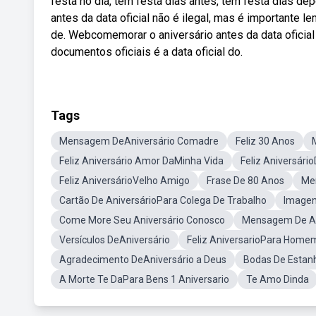
festa no dia, tem festa dias antes, tem festa dias d
antes da data oficial não é ilegal, mas é importante 
de. Webcomemorar o aniversário antes da data oficial 
documentos oficiais é a data oficial do.
Tags
Mensagem DeAniversário Comadre
Feliz 30 Anos
Feliz Aniversário Amor DaMinha Vida
Feliz Aniversári
Feliz AniversárioVelho Amigo
Frase De 80 Anos
Me
Cartão De AniversárioPara Colega De Trabalho
Imagen
Come More Seu Aniversário Conosco
Mensagem De An
Versículos DeAniversário
Feliz AniversarioPara Home
Agradecimento DeAniversário a Deus
Bodas De Esta
A Morte Te DaPara Bens 1 Aniversario
Te Amo Dinda