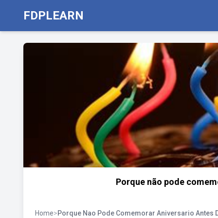
FDPLEARN
Porque não pode comemor
Home
>
Porque Nao Pode Comemorar Aniversario Antes D