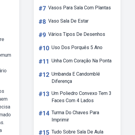
#7
Vasos Para Sala Com Plantas
#8
Vaso Sala De Estar
#9
Vários Tipos De Desenhos
re
#10
Uso Dos Porquês 5 Ano
 comum
#11
Unha Com Coração Na Ponta
rio
#12
Umbanda E Candomblé
Diferença
os
#13
Um Poliedro Convexo Tem 3
suem
Faces Com 4 Lados
ecisa
#14
Turma Do Chaves Para
rmado
Imprimir
s.
a
#15
Tudo Sobre Sala De Aula