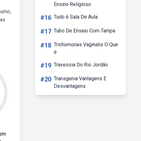
Ensino Religioso
sumo,
#16
Tudo é Sala De Aula
tas
#17
Tubo De Ensaio Com Tampa
#18
Trichomonas Vaginalis O Que
é
#19
Travessia Do Rio Jordão
#20
Transgenia Vantagens E
Desvantagens
Tem