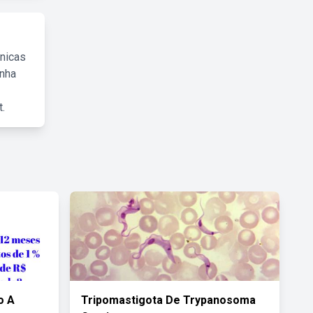
cnicas
inha
.
o A
Tripomastigota De Trypanosoma