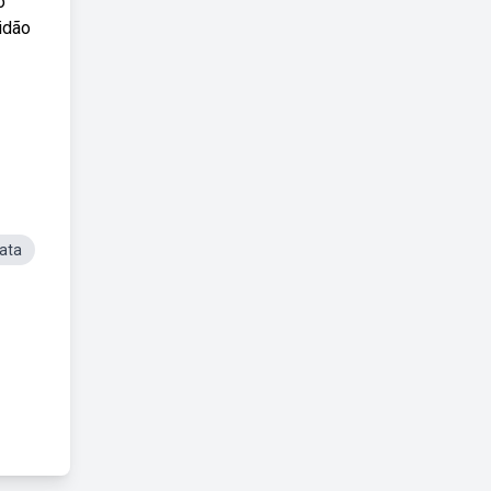
o
tidão
ata