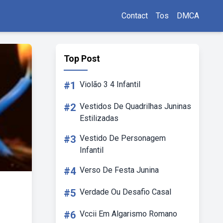
Contact
Tos
DMCA
Top Post
#1
Violão 3 4 Infantil
#2
Vestidos De Quadrilhas Juninas
Estilizadas
#3
Vestido De Personagem
Infantil
#4
Verso De Festa Junina
#5
Verdade Ou Desafio Casal
#6
Vccii Em Algarismo Romano