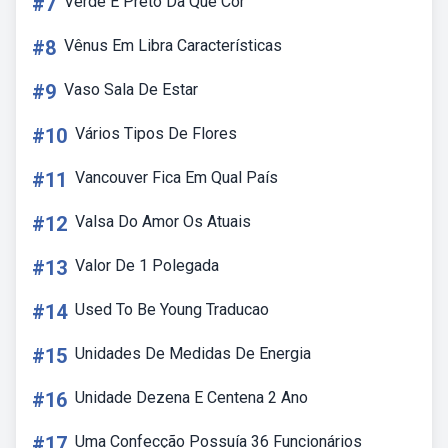
#7
Verde E Preto Da Que Cor
#8
Vênus Em Libra Características
#9
Vaso Sala De Estar
#10
Vários Tipos De Flores
#11
Vancouver Fica Em Qual País
#12
Valsa Do Amor Os Atuais
#13
Valor De 1 Polegada
#14
Used To Be Young Traducao
#15
Unidades De Medidas De Energia
#16
Unidade Dezena E Centena 2 Ano
#17
Uma Confecção Possuía 36 Funcionários