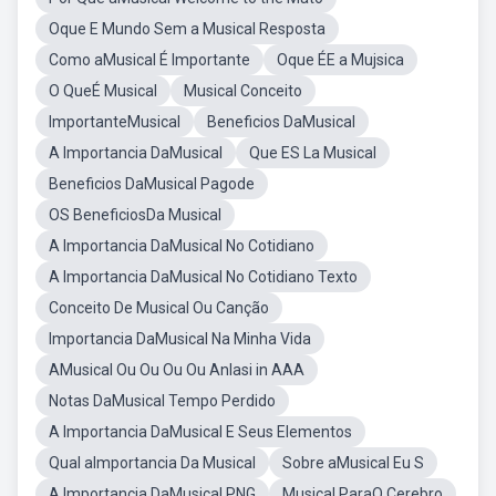
Oque E Mundo Sem a Musical Resposta
Como aMusical É Importante
Oque ÉE a Mujsica
O QueÉ Musical
Musical Conceito
ImportanteMusical
Beneficios DaMusical
A Importancia DaMusical
Que ES La Musical
Beneficios DaMusical Pagode
OS BeneficiosDa Musical
A Importancia DaMusical No Cotidiano
A Importancia DaMusical No Cotidiano Texto
Conceito De Musical Ou Canção
Importancia DaMusical Na Minha Vida
AMusical Ou Ou Ou Ou Anlasi in AAA
Notas DaMusical Tempo Perdido
A Importancia DaMusical E Seus Elementos
Qual aImportancia Da Musical
Sobre aMusical Eu S
A Importancia DaMusical PNG
Musical ParaO Cerebro