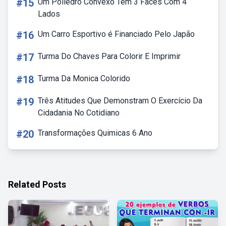
#15
Um Poliedro Convexo Tem 3 Faces Com 4
Lados
#16
Um Carro Esportivo é Financiado Pelo Japão
#17
Turma Do Chaves Para Colorir E Imprimir
#18
Turma Da Monica Colorido
#19
Três Atitudes Que Demonstram O Exercício Da
Cidadania No Cotidiano
#20
Transformações Quimicas 6 Ano
Related Posts