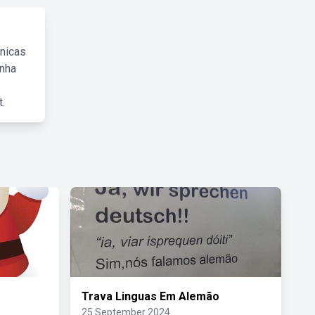
cnicas
inha
.
Trava Linguas Em Alemão
25 September 2024