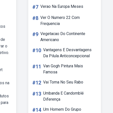
#7
Verao Na Europa Meses
#8
Ver O Numero 22 Com
Frequencia
cos
#9
Vegetacao Do Continente
 de
Americano
rar o
#10
Vantagens E Desvantagens
etivo.
Da Pilula Anticoncepcional
#11
Van Gogh Pintura Mais
rt
Famosa
#12
Vai Toma No Seu Rabo
cos na
#13
Umbanda E Candomblé
dutos
Diferença
 para
#14
Um Homem Do Grupo