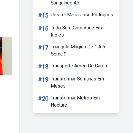
Sanguíneo Ab
#15
Ues Ii - Maria José Rodrigues
#16
Tudo Bem Com Voce Em
Ingles
#17
Triangulo Magico De 1 A 6
Soma 9
#18
Transporte Aereo De Carga
#19
Transformar Semanas Em
Meses
#20
Transformar Metros Em
Hectare