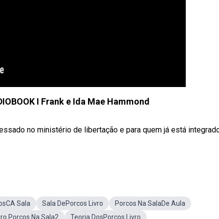
IOBOOK I Frank e Ida Mae Hammond
essado no ministério de libertação e para quem já está integrad
cosCA Sala
Sala DePorcos Livro
Porcos Na SalaDe Aula
vro Porcos Na Sala2
Teoria DosPorcos Livro