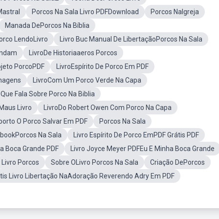
Mastral
Porcos Na Sala Livro PDFDownload
Porcos NaIgreja
Manada DePorcos Na Bíblia
orco LendoLivro
Livro Buc Manual De LibertaçãoPorcos Na Sala
andam
LivroDe Historiaaeros Porcos
ojeto PorcoPDF
LivroEspírito De Porco Em PDF
Imagens
LivroCom Um Porco Verde Na Capa
Que Fala Sobre Porco Na Biblia
Maus Livro
LivroDo Robert Owen Com Porco Na Capa
porto O Porco Salvar Em PDF
Porcos Na Sala
bookPorcos Na Sala
Livro Espírito De Porco EmPDF Grátis PDF
ha Boca Grande PDF
Livro Joyce Meyer PDFEu E Minha Boca Grande
Livro Porcos
Sobre OLivro Porcos Na Sala
Criação DePorcos
atis Livro Libertação NaAdoração Reverendo Adry Em PDF