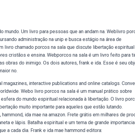
ão do mundo. Um livro para pessoas que an andam na. Weblivro por
 cursando administração na unip e busca estágio na área de
livro chamado porcos na sala que discute libertação espiritual
res cristãos e ensina. Webporcos na sala é um livro feito para ti
 obras do inimigo. Os dois autores, frank e ida. Esse é seu obj
aior no.
l magazines, interactive publications and online catalogs. Conve
orldwide. Webo livro porcos na sala é um manual prático sobre
esfera do mundo espiritual relacionada à libertação. O livro por
bertação muito importante para aqueles que estão lutando.
, hammond, ida mae na amazon. Frete grátis em milhares de pro
eta e lápis. Batalha espiritual e um tema de grande importancia
ue a cada dia. Frank e ida mae hammond editora: