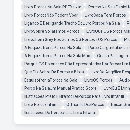
Livro Porcos Na Sala PDFBaixar
Porcos Na SalaDaniel 
Livro PorcosNão Podem Voar
LivroCapa Tem Porcos
Ligando E Desligando Trecho DoLivro Porcos Na Sala
P
LivroSobre Solialismos Porcos
LivroQue OS Porcos M
LivroJhom Grey Nos Somos OS Porcos EOS Porcos
Pr
A EsquizofreniaPorcos Na Sala
Porco GargantaLivro 
A EsquizofreniaPorcos Na Sala Mao
Qual a Passagem 
Porque OS Poloneses São Representados PorPorcos Em 
Que Diz Sobre Do Porcos a Bíblia
LivroDe Angélica Des
EsquizofreniaPorcos Na Sala
LivroOS Porcos
Audio
Porco Na SalaUm Manual Pratico Sobre
LivroEu E Min
Ilustrações Preto E Branco DePorcos Para Livro Infantil
Livro PorcosInfantil
O Triunfo DosPorcos
Baixar Gr
Ilustrações De PorcosPara Livro Infantil