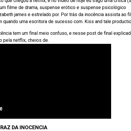
o que chegou a netflix, e no vídeo de hoje eu trago uma critica 
 é um filme de drama, suspense erótico e suspense psicológico
zabeth james e estrelado por. Por trás da inocência assista ao f
m quando uma escritora de sucesso com. Kiss and tale producti
ência tem um final meio confuso, e nesse post de final explicad
 pela netflix, cheios de.
TRAZ DA INOCENCIA