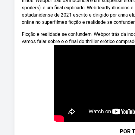
filhos. Webpor trás da inocência é um suspense erótic
spoilers), e um final explicado. Webdeadly illusions
estadunidense de 2021 escrito e dirigido por anna eli
online no superfilmes ficção e realidade se confunde
Ficção e realidade se confundem. Webpor trás da inoc
vamos falar sobre o o final do thriller erótico comprado
POR 