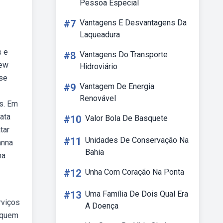
Pessoa Especial
#7
Vantagens E Desvantagens Da
Laqueadura
s e
#8
Vantagens Do Transporte
new
Hidroviário
 se
#9
Vantagem De Energia
Renovável
s. Em
ata
#10
Valor Bola De Basquete
tar
#11
Unidades De Conservação Na
anna
Bahia
ma
#12
Unha Com Coração Na Ponta
#13
Uma Família De Dois Qual Era
rviços
A Doença
r quem