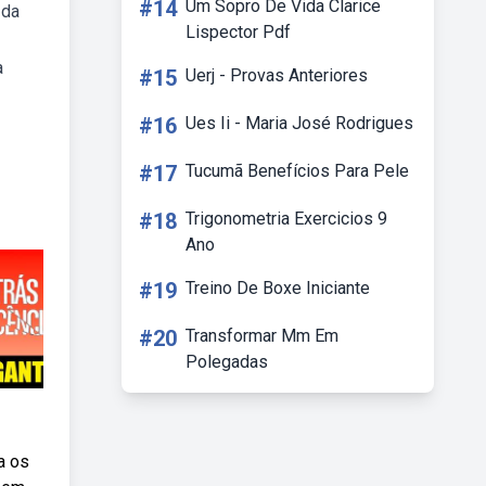
#14
Um Sopro De Vida Clarice
 da
Lispector Pdf
a
#15
Uerj - Provas Anteriores
#16
Ues Ii - Maria José Rodrigues
#17
Tucumã Benefícios Para Pele
#18
Trigonometria Exercicios 9
Ano
#19
Treino De Boxe Iniciante
#20
Transformar Mm Em
Polegadas
a os