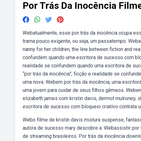
Por Trás Da Inocência Film
Webatualmente, esse por trás da inocência ocupa ess
trama pouco exigente, ou seja, um passatempo. Webafte
nanny for her children, the line between fiction and rea
confundem quando uma escritora de sucesso com bloqu
realidade se confundem quando uma escritora de suce
“por trás da inocência”, ficção e realidade se confu
uma nova. Webem por trás da inocência, uma escritora
uma jovem para cuidar de seus filhos gêmeos. Webenco
elizabeth james com kristin davis, dermot mulroney
escritora de sucesso com bloqueio criativo contrata u
Webo filme de kristin davis mistura suspense, fantas
autora de sucesso mary descobre a. Webassistir por tr
de streaming brasileiros. Por trás da inocência down