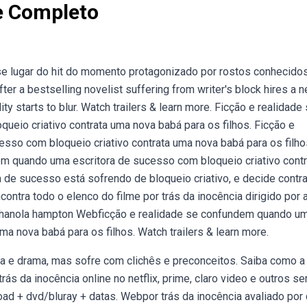
e Completo
e lugar do hit do momento protagonizado por rostos conhecido
r a bestselling novelist suffering from writer's block hires a 
lity starts to blur. Watch trailers & learn more. Ficção e realidade
eio criativo contrata uma nova babá para os filhos. Ficção e
sso com bloqueio criativo contrata uma nova babá para os filho
ndem quando uma escritora de sucesso com bloqueio criativo contr
 de sucesso está sofrendo de bloqueio criativo, e decide contra
ntra todo o elenco do filme por trás da inocência dirigido por 
, shanola hampton Webficção e realidade se confundem quando u
ma nova babá para os filhos. Watch trailers & learn more.
ia e drama, mas sofre com clichês e preconceitos. Saiba como a
ás da inocência online no netflix, prime, claro video e outros se
load + dvd/bluray + datas. Webpor trás da inocência avaliado po