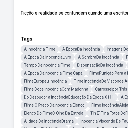
Ficção e realidade se confundem quando uma escritora
Tags
A Inocência Filme
A ÉpocaDa Inocência
Imagens Do
A Época Da InocênciaLivro
A SombraDa Inocência
F
Tempo DeInocência Filme
DispensaçãoDa Inocência
A Epoca DaInocencia Filme Capa
FilmePunição Para a 
FilmeEuropeu Inocência
Filme InocênciaDe Visconde A
Filme Doce InocênciaCom Madonna
Carrosselpor Trá
Do Despudor a InocênciaEducação Da Epoca X111
A É
Filme O Preco DaInocencia Elenco
Filme InocênciaAleja
Elenco Do FilmeO Olho Da Estrela
Tin E' Tina Fotos DoF
A Idade Da InocênciaDrama
Inocencia Visconde De Ta