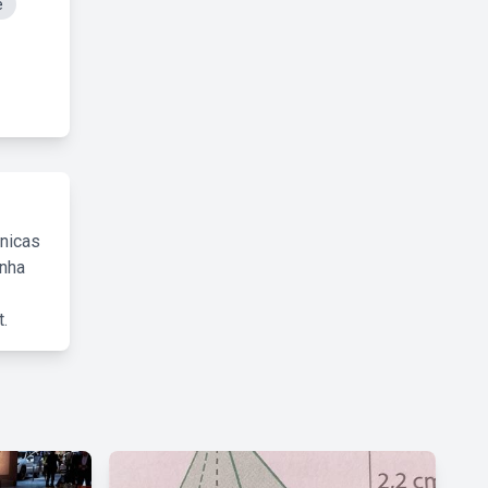
e
cnicas
inha
.