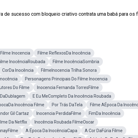
 de sucesso com bloqueio criativo contrata uma babá para os fi
Filme Inocencia
Filme ReflexosDa Inocência
ilme InocênciaRoubada
Filme InocênciaSombria
CorDa Inocência
FilmeInocencia Trilha Sonora
Inocência
Personagens Principais Do Filme Inocencia
utores Do Filme
Inocencia Fernanda TorresFilme
s DaDublagem
E Eu MeCompleto Da Inocência Roubada
pocaDa Inocência Filme
Por Trás DaTela
Filme AÉpoca Da Inocênc
ndor Gil Cartaz
Inocencia PerdidaFilme
FimDa Inocência
ilme Da Netflix
Inocência Roubada FilmeOscar
unayFilme
A Época Da InocênciaCapa
A Cor DaFúria Filme