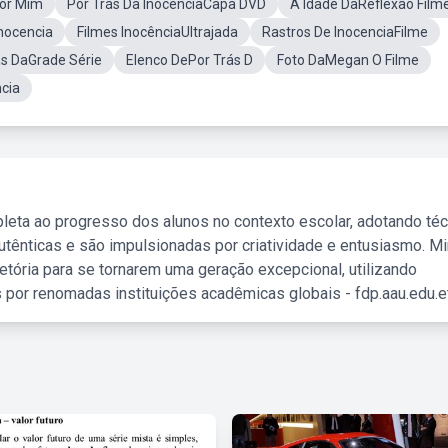
Por Mim
Por Trás Da InocênciaCapa DVD
A Idade DaReflexão Film
nocencia
Filmes InocênciaUltrajada
Rastros De InocenciaFilme
ás DaGrade Série
Elenco DePor Trás D
Foto DaMegan O Filme
cia
leta ao progresso dos alunos no contexto escolar, adotando té
tênticas e são impulsionadas por criatividade e entusiasmo. M
etória para se tornarem uma geração excepcional, utilizando
 por renomadas instituições acadêmicas globais - fdp.aau.edu.et