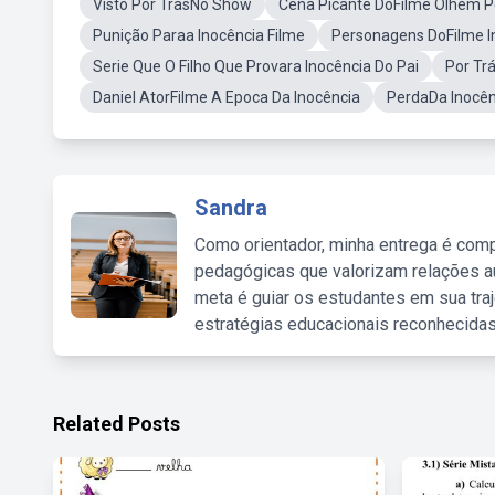
Visto Por TrásNo Show
Cena Picante DoFilme Olhem 
Punição Paraa Inocência Filme
Personagens DoFilme I
Serie Que O Filho Que Provara Inocência Do Pai
Por Tr
Daniel AtorFilme A Epoca Da Inocência
PerdaDa Inocên
Sandra
Como orientador, minha entrega é comp
pedagógicas que valorizam relações au
meta é guiar os estudantes em sua traj
estratégias educacionais reconhecidas
Related Posts