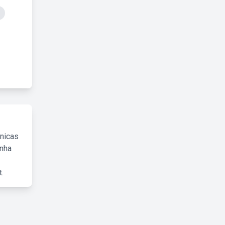
cnicas
inha
.