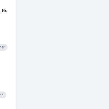
 Ele
mer
mo