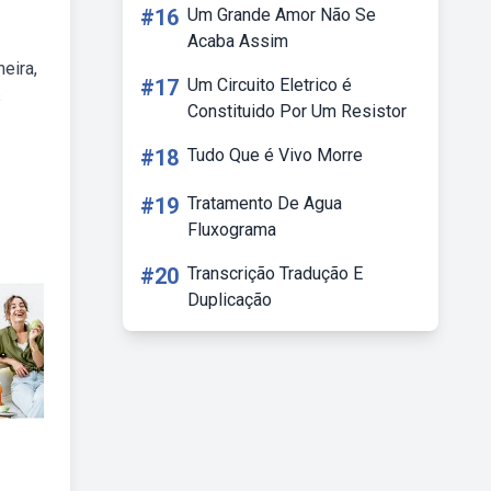
#16
Um Grande Amor Não Se
Acaba Assim
eira,
#17
Um Circuito Eletrico é
s
Constituido Por Um Resistor
#18
Tudo Que é Vivo Morre
#19
Tratamento De Agua
Fluxograma
#20
Transcrição Tradução E
Duplicação