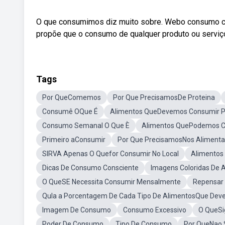
O que consumimos diz muito sobre. Webo consumo co
propõe que o consumo de qualquer produto ou serviço
Tags
Por QueComemos
Por Que PrecisamosDe Proteina
Consumê OQue É
Alimentos QueDevemos Consumir 
Consumo Semanal O Que È
Alimentos QuePodemos C
Primeiro aConsumir
Por Que PrecisamosNos Alimenta
SIRVA Apenas O Quefor Consumir No Local
Alimento
Dicas De Consumo Consciente
Imagens Coloridas De
O QueSE Necessita Consumir Mensalmente
Repensar
Qula a Porcentagem De Cada Tipo De AlimentosQue Deve
Imagem De Consumo
Consumo Excessivo
O QueSi
Poder De Consumo
Tipo De Consumo
Por QueNao 