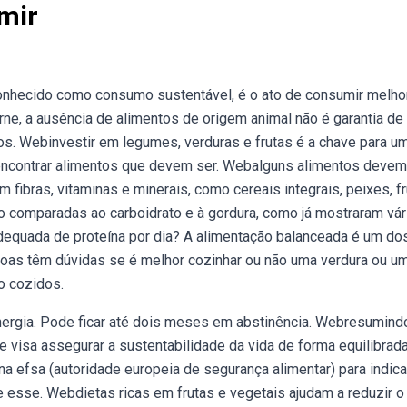
mir
nhecido como consumo sustentável, é o ato de consumir melhor
ne, a ausência de alimentos de origem animal não é garantia de
ãos. Webinvestir em legumes, verduras e frutas é a chave para u
E encontrar alimentos que devem ser. Webalguns alimentos devem
fibras, vitaminas e minerais, como cereais integrais, peixes, fr
 comparadas ao carboidrato e à gordura, como já mostraram vár
equada de proteína por dia? A alimentação balanceada é um do
oas têm dúvidas se é melhor cozinhar ou não uma verdura ou u
o cozidos.
rgia. Pode ficar até dois meses em abstinência. Webresumindo
 visa assegurar a sustentabilidade da vida de forma equilibrada
 na efsa (autoridade europeia de segurança alimentar) para indica
esse. Webdietas ricas em frutas e vegetais ajudam a reduzir o 