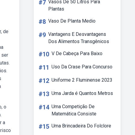
#7
Vasos De 50 Litros Para
Plantas
#8
Vaso De Planta Medio
, de
#9
Vantagens E Desvantagens
Dos Alimentos Transgênicos
ma
#10
V De Cabeça Para Baixo
 ser
utas.
#11
Uso Da Crase Para Concurso
ios.
s
#12
Uniforme 2 Fluminense 2023
m
#13
Uma Jarda é Quantos Metros
#14
Uma Competição De
, o
Matemática Consiste
.
r a
#15
Uma Brincadeira Do Folclore
risco