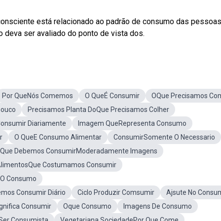
nsciente está relacionado ao padrão de consumo das pessoas.
 deva ser avaliado do ponto de vista dos.
Por QueNós Comemos
O QueÉ Consumir
OQue Precisamos Co
Pouco
Precisamos Planta DoQue Precisamos Colher
onsumir Diariamente
Imagem QueRepresenta Consumo
r
O QueE Consumo Alimentar
ConsumirSomente O Necessario
s Que Debemos ConsumirModeradamente Imagens
 AlimentosQue Costumamos Consumir
 O Consumo
mos Consumir Diário
Ciclo Produzir Comsumir
Ajsute No Consu
gnifica Consumir
Oque Consumo
Imagens De Consumo
Ser Consumista
Vegetariana SociedadePor Que Come