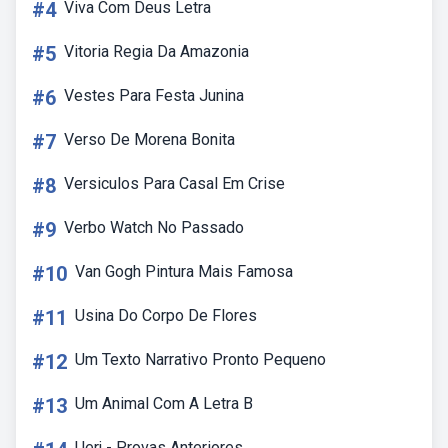
#4
Viva Com Deus Letra
#5
Vitoria Regia Da Amazonia
#6
Vestes Para Festa Junina
#7
Verso De Morena Bonita
#8
Versiculos Para Casal Em Crise
#9
Verbo Watch No Passado
#10
Van Gogh Pintura Mais Famosa
#11
Usina Do Corpo De Flores
#12
Um Texto Narrativo Pronto Pequeno
#13
Um Animal Com A Letra B
Uerj - Provas Anteriores