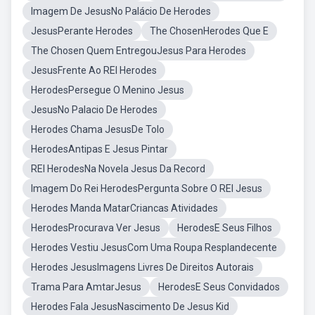
Imagem De JesusNo Palácio De Herodes
JesusPerante Herodes
The ChosenHerodes Que E
The Chosen Quem EntregouJesus Para Herodes
JesusFrente Ao REI Herodes
HerodesPersegue O Menino Jesus
JesusNo Palacio De Herodes
Herodes Chama JesusDe Tolo
HerodesAntipas E Jesus Pintar
REI HerodesNa Novela Jesus Da Record
Imagem Do Rei HerodesPergunta Sobre O REI Jesus
Herodes Manda MatarCriancas Atividades
HerodesProcurava Ver Jesus
HerodesE Seus Filhos
Herodes Vestiu JesusCom Uma Roupa Resplandecente
Herodes JesusImagens Livres De Direitos Autorais
Trama Para AmtarJesus
HerodesE Seus Convidados
Herodes Fala JesusNascimento De Jesus Kid