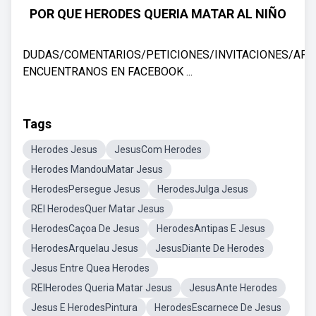
POR QUE HERODES QUERIA MATAR AL NIÑO
DUDAS/COMENTARIOS/PETICIONES/INVITACIONES/APO
ENCUENTRANOS EN FACEBOOK ...
Tags
Herodes Jesus
JesusCom Herodes
Herodes MandouMatar Jesus
HerodesPersegue Jesus
HerodesJulga Jesus
REI HerodesQuer Matar Jesus
HerodesCaçoa De Jesus
HerodesAntipas E Jesus
HerodesArquelau Jesus
JesusDiante De Herodes
Jesus Entre Quea Herodes
REIHerodes Queria Matar Jesus
JesusAnte Herodes
Jesus E HerodesPintura
HerodesEscarnece De Jesus