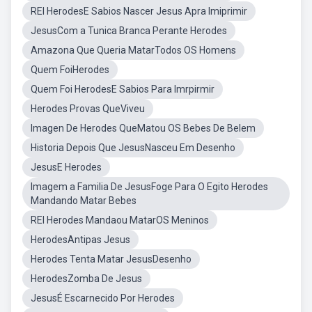
REI HerodesE Sabios Nascer Jesus Apra Imiprimir
JesusCom a Tunica Branca Perante Herodes
Amazona Que Queria MatarTodos OS Homens
Quem FoiHerodes
Quem Foi HerodesE Sabios Para Imrpirmir
Herodes Provas QueViveu
Imagen De Herodes QueMatou OS Bebes De Belem
Historia Depois Que JesusNasceu Em Desenho
JesusE Herodes
Imagem a Familia De JesusFoge Para O Egito Herodes
Mandando Matar Bebes
REI Herodes Mandaou MatarOS Meninos
HerodesAntipas Jesus
Herodes Tenta Matar JesusDesenho
HerodesZomba De Jesus
JesusÉ Escarnecido Por Herodes