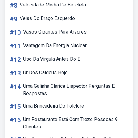
#8
Velocidade Media De Bicicleta
#9
Veias Do Braço Esquerdo
#10
Vasos Gigantes Para Arvores
#11
Vantagem Da Energia Nuclear
#12
Uso Da Vírgula Antes Do E
#13
Ur Dos Caldeus Hoje
#14
Uma Galinha Clarice Lispector Perguntas E
Respostas
#15
Uma Brincadeira Do Folclore
#16
Um Restaurante Está Com Treze Pessoas 9
Clientes