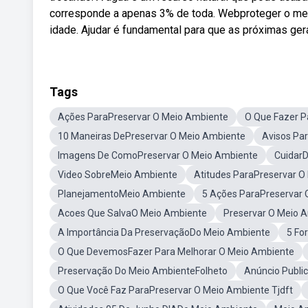
corresponde a apenas 3% de toda. Webproteger o mei
idade. Ajudar é fundamental para que as próximas ge
Tags
Ações ParaPreservar O Meio Ambiente
O Que Fazer P
10 Maneiras DePreservar O Meio Ambiente
Avisos Pa
Imagens De ComoPreservar O Meio Ambiente
Cuidar
Video SobreMeio Ambiente
Atitudes ParaPreservar O
PlanejamentoMeio Ambiente
5 Ações ParaPreservar 
Acoes Que SalvaO Meio Ambiente
Preservar O Meio A
A Importância Da PreservaçãoDo Meio Ambiente
5 Fo
O Que DevemosFazer Para Melhorar O Meio Ambiente
Preservação Do Meio AmbienteFolheto
Anúncio Publi
O Que Você Faz ParaPreservar O Meio Ambiente Tjdft