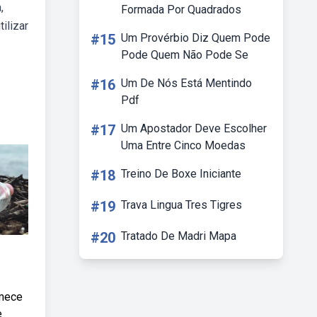
,
Formada Por Quadrados
ilizar
#15
Um Provérbio Diz Quem Pode
Pode Quem Não Pode Se
#16
Um De Nós Está Mentindo
Pdf
#17
Um Apostador Deve Escolher
Uma Entre Cinco Moedas
#18
Treino De Boxe Iniciante
#19
Trava Lingua Tres Tigres
#20
Tratado De Madri Mapa
omece
e