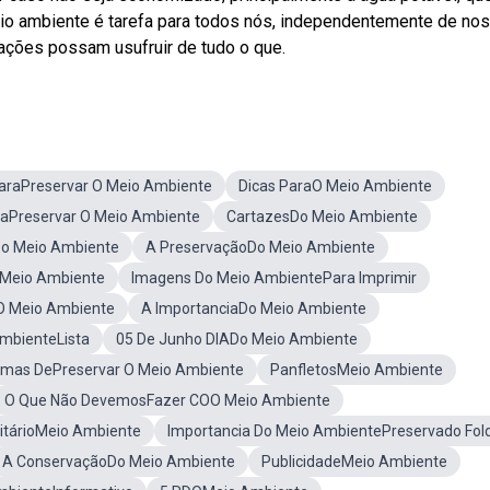
o ambiente é tarefa para todos nós, independentemente de no
rações possam usufruir de tudo o que.
araPreservar O Meio Ambiente
Dicas ParaO Meio Ambiente
raPreservar O Meio Ambiente
CartazesDo Meio Ambiente
Do Meio Ambiente
A PreservaçãoDo Meio Ambiente
 Meio Ambiente
Imagens Do Meio AmbientePara Imprimir
O Meio Ambiente
A ImportanciaDo Meio Ambiente
mbienteLista
05 De Junho DIADo Meio Ambiente
rmas DePreservar O Meio Ambiente
PanfletosMeio Ambiente
O Que Não DevemosFazer COO Meio Ambiente
citárioMeio Ambiente
Importancia Do Meio AmbientePreservado Fol
A ConservaçãoDo Meio Ambiente
PublicidadeMeio Ambiente