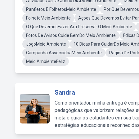
Atividades 05 De Junho DIADo Meio Ambiente
Meio A
Panfletos E FolhetosMeio Ambiente
Por Que Devemos
FolhetoMeio Ambiente
Açoes Que Devemos Evitar Pa
O Que DevemosFazer Ara Preservar O Meio Ambiente
Fotos De Avisos Cuide BemDo Meio Ambiente
Fdicas 
JogoMeio Ambiente
10 Dicas Para CuidarDo Meio Am
Campanha AssociadaaMeio Ambiente
Pagina De Pod
Meio AmbienteFeliz
Sandra
Como orientador, minha entrega é comp
pedagógicas que valorizam relações au
meta é guiar os estudantes em sua traj
estratégias educacionais reconhecidas