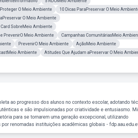
mbienteInformativo
5 RDOMeio Ambiente
Proteger O Meio Ambiente
10 Dicas ParaPreservar O Meio Ambient
raPreservar O Meio Ambiente
Card SobreMeio Ambiente
De PrevenirO Meio Ambiente
Campanhas ComunitáriasMeio Ambien
biente
PrevenirO Meio Ambiente
AçãoMeio Ambiente
castMeio Ambiente
Atitudes Que Ajudam aPreservar O Meio Ambie
leta ao progresso dos alunos no contexto escolar, adotando té
tênticas e são impulsionadas por criatividade e entusiasmo. M
etória para se tornarem uma geração excepcional, utilizando
 por renomadas instituições acadêmicas globais - fdp.aau.edu.et