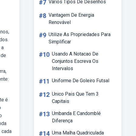
#7
Vários Tipos De Desenhos
#8
Vantagem De Energia
Renovável
anos,
#9
Utilize As Propriedades Para
dos.
Simplificar
 a
#10
Usando A Notacao De
 de
Conjuntos Escreva Os
Intervalos
ra,
nte:
#11
Uniforme De Goleiro Futsal
#12
Unico Pais Que Tem 3
te é
Capitais
o
#13
Umbanda E Candomblé
o
Diferença
oda
e cada
#14
Uma Malha Quadriculada