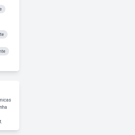
e
te
nte
cnicas
inha
.