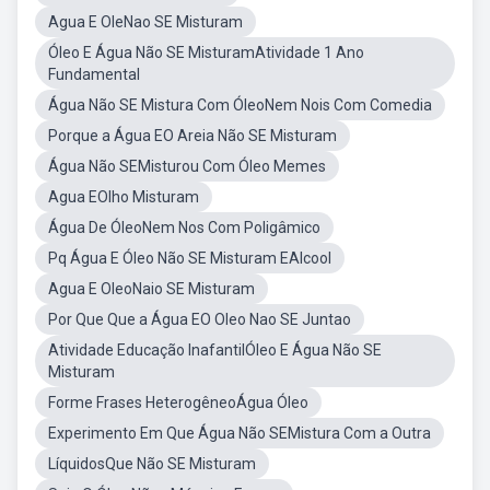
Agua E OleNao SE Misturam
Óleo E Água Não SE MisturamAtividade 1 Ano
Fundamental
Água Não SE Mistura Com ÓleoNem Nois Com Comedia
Porque a Água EO Areia Não SE Misturam
Água Não SEMisturou Com Óleo Memes
Agua EOlho Misturam
Água De ÓleoNem Nos Com Poligâmico
Pq Água E Óleo Não SE Misturam EAlcool
Agua E OleoNaio SE Misturam
Por Que Que a Água EO Oleo Nao SE Juntao
Atividade Educação InafantilÓleo E Água Não SE
Misturam
Forme Frases HeterogêneoÁgua Óleo
Experimento Em Que Água Não SEMistura Com a Outra
LíquidosQue Não SE Misturam