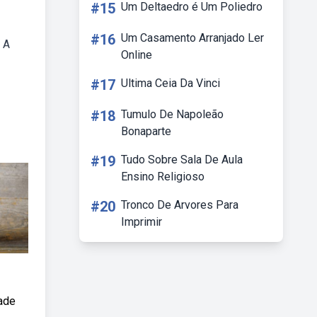
#15
Um Deltaedro é Um Poliedro
#16
Um Casamento Arranjado Ler
 A
Online
#17
Ultima Ceia Da Vinci
#18
Tumulo De Napoleão
Bonaparte
#19
Tudo Sobre Sala De Aula
Ensino Religioso
#20
Tronco De Arvores Para
Imprimir
dade