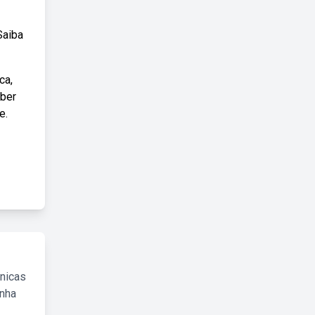
Saiba
ca,
aber
e.
cnicas
inha