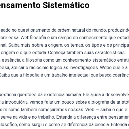
Pensamento Sistemático
seado no questionamento da ordem natural do mundo, produzind
obre essa. Webfilosofia é um campo do conhecimento que estud
nal. Saiba mais sobre a origem, os temas, os tipos e os principa
a origem e o que estuda. Conheça também suas características,
m essência, a filosofia como um conhecimento sistemático enfati
sa, aplicar o raciocínio lógico às investigações. Webo que é a
iba que a filosofia é um trabalho intelectual que busca coerênci
uestiona questões da existência humana. Ele ajuda a desenvolve
 introdutória, vamos falar um pouco sobre a biografia de aristó
, assim como também começaremos nossas. Web — saiba o que é
serve na vida e no trabalho. Entenda a diferença entre pensame
ilosófico, como surgiu e como se diferencia da ciência. Entend