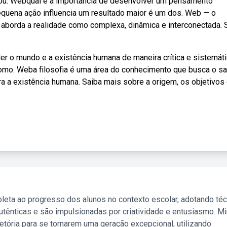
iciou. Webqual é a importância de desenvolver um pensamento
quena ação influencia um resultado maior é um dos. Web — o
aborda a realidade como complexa, dinâmica e interconectada. 
r o mundo e a existência humana de maneira crítica e sistemáti
omo. Weba filosofia é uma área do conhecimento que busca o s
ra a existência humana. Saiba mais sobre a origem, os objetivos 
leta ao progresso dos alunos no contexto escolar, adotando té
tênticas e são impulsionadas por criatividade e entusiasmo. M
etória para se tornarem uma geração excepcional, utilizando