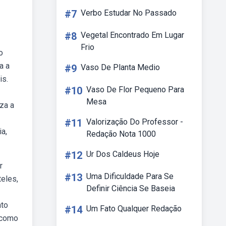
#7
Verbo Estudar No Passado
#8
Vegetal Encontrado Em Lugar
Frio
o
a a
#9
Vaso De Planta Medio
is.
#10
Vaso De Flor Pequeno Para
Mesa
za a
#11
Valorização Do Professor -
a,
Redação Nota 1000
#12
Ur Dos Caldeus Hoje
r
#13
Uma Dificuldade Para Se
teles,
Definir Ciência Se Baseia
nto
#14
Um Fato Qualquer Redação
a como