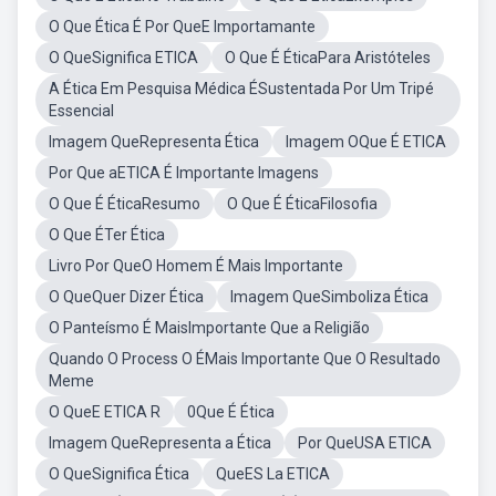
O Que Ética É Por QueE Importamante
O QueSignifica ETICA
O Que É ÉticaPara Aristóteles
A Ética Em Pesquisa Médica ÉSustentada Por Um Tripé
Essencial
Imagem QueRepresenta Ética
Imagem OQue É ETICA
Por Que aETICA É Importante Imagens
O Que É ÉticaResumo
O Que É ÉticaFilosofia
O Que ÉTer Ética
Livro Por QueO Homem É Mais Importante
O QueQuer Dizer Ética
Imagem QueSimboliza Ética
O Panteísmo É MaisImportante Que a Religião
Quando O Process O ÉMais Importante Que O Resultado
Meme
O QueE ETICA R
0Que É Ética
Imagem QueRepresenta a Ética
Por QueUSA ETICA
O QueSignifica Ética
QueES La ETICA