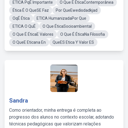
ETICA PqÉ Importante
O Que É ÉticaContemporânea
Ética É O QueSE Faz
Por QueEwedisdadkjad
OqÉ Ética
ETICA HumanizadaPor Que
ETICA O QuÉ
O Que ÉticaSocioambiental
O Que É ÉticaE Valores
O Que É ÉticaNa Filosofia
O QueE Eticana En
QueES Etica Y Valor ES
Sandra
Como orientador, minha entrega é completa ao
progresso dos alunos no contexto escolar, adotando
técnicas pedagógicas que valorizam relações