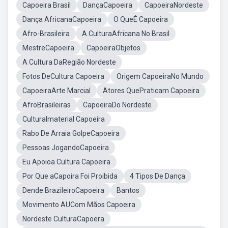
Capoeira Brasil
DançaCapoeira
CapoeiraNordeste
Dança AfricanaCapoeira
O QueÉ Capoeira
Afro-Brasileira
A CulturaAfricana No Brasil
MestreCapoeira
CapoeiraObjetos
A Cultura DaRegião Nordeste
Fotos DeCultura Capoeira
Origem CapoeiraNo Mundo
CapoeiraArte Marcial
Atores QuePraticam Capoeira
AfroBrasileiras
CapoeiraDo Nordeste
CulturaImaterial Capoeira
Rabo De Arraia GolpeCapoeira
Pessoas JogandoCapoeira
Eu Apoioa Cultura Capoeira
Por Que aCapoira Foi Proibida
4 Tipos De Dança
Dende BrazileiroCapoeira
Bantos
Movimento AUCom Mãos Capoeira
Nordeste CulturaCapoera