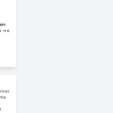
mbém
o. ⇒ o
cnicas
inha
.