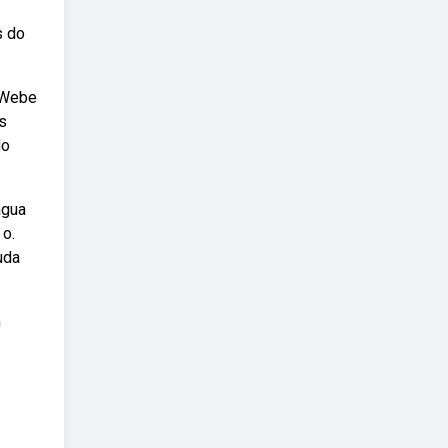
s do
 Webe
s
do
água
 o.
uda
m