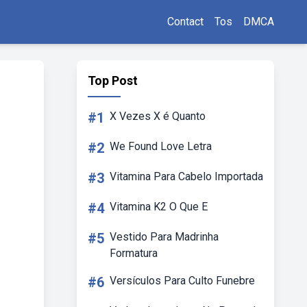
Contact
Tos
DMCA
Top Post
#1
X Vezes X é Quanto
#2
We Found Love Letra
#3
Vitamina Para Cabelo Importada
#4
Vitamina K2 O Que E
#5
Vestido Para Madrinha
Formatura
#6
Versículos Para Culto Funebre