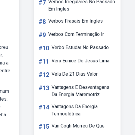
#7
Verbos Irregulares No Passado
Em Ingles
#8
Verbos Frasais Em Ingles
#9
Verbos Com Terminação Ir
breu
#10
Verbo Estudar No Passado
r.
#11
Vera Eunice De Jesus Lima
ra a
entre
#12
Vela De 21 Dias Valor
#13
Vantagens E Desvantagens
comum
Da Energia Maremotriz
tes,
#14
Vantagens Da Energia
0
Termoelétrica
eba
#15
Van Gogh Morreu De Que