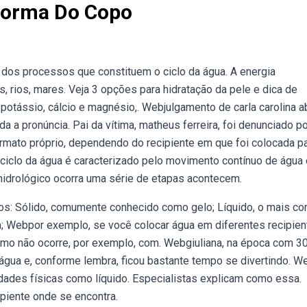
Forma Do Copo
dos processos que constituem o ciclo da água. A energia
s, rios, mares. Veja 3 opções para hidratação da pele e dica de
otássio, cálcio e magnésio,. Webjulgamento de carla carolina a
da a pronúncia. Pai da vítima, matheus ferreira, foi denunciado po
mato próprio, dependendo do recipiente em que foi colocada pa
ciclo da água é caracterizado pelo movimento contínuo de água 
o hidrológico ocorra uma série de etapas acontecem.
os: Sólido, comumente conhecido como gelo; Líquido, o mais 
; Webpor exemplo, se você colocar água em diferentes recipien
esmo não ocorre, por exemplo, com. Webgiuliana, na época com 3
a água e, conforme lembra, ficou bastante tempo se divertindo. W
dades físicas como líquido. Especialistas explicam como essa.
piente onde se encontra.