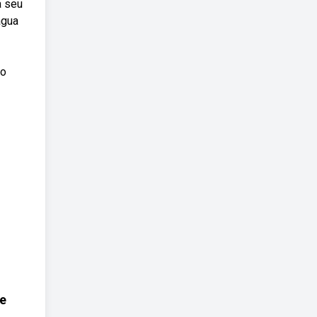
a seu
água
so
e