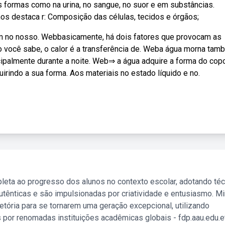
s formas como na urina, no sangue, no suor e em substâncias.
s destaca r: Composição das células, tecidos e órgãos;
em no nosso. Webbasicamente, há dois fatores que provocam as
o você sabe, o calor é a transferência de. Weba água morna ta
cipalmente durante a noite. Web⇒ a água adquire a forma do cop
uirindo a sua forma. Aos materiais no estado líquido e no.
leta ao progresso dos alunos no contexto escolar, adotando té
tênticas e são impulsionadas por criatividade e entusiasmo. M
etória para se tornarem uma geração excepcional, utilizando
 por renomadas instituições acadêmicas globais - fdp.aau.edu.et