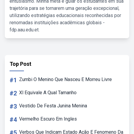
entusiasmo. Minha meta é guiar os estudantes em sua
trajetória para se tornarem uma geração excepcional,
utilizando estratégias educacionais reconhecidas por
renomadas instituições acadêmicas globais -
fdp.aau.edu.et.
Top Post
#1
Zumbi O Menino Que Nasceu E Morreu Livre
#2
Xl Equivale A Qual Tamanho
#3
Vestido De Festa Junina Menina
#4
Vermelho Escuro Em Ingles
#5
Verbos Que Indicam Estado Ação E Fenomeno Da