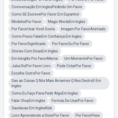
Covnversação Em InglesPedindo Um Favor
Como SE EscrevePor Favor Em Espanhol
ModelosPor Favor
Magic WordsEm Ingles
Por FavorUsar Você Gosta
Imagen Por FavorAnimado
Como Posso FalarEm Confiança Em Ingles
Por FavorSignificado
Por FavorOu Por Favor
Stories Com DicasEm Ingles
Em Ininglês Por FavorMeme
Um MomentoPor Favor
Juba DizPor Favor Livro
Pode CotarPor Favor
Escolhe OutroPor Favor
Sao as Coisas Q Nós Mais Amamos Q Nos DestroE Em
Ingles
Como Eu Faço Para Pedir AlgoEm Ingles
Falar ChopEm Ingles
Formas De UsarPor Favor
Saudacao Em InglesKids
Livro Aprendendo a DizerPor Favor
Por FavorPese