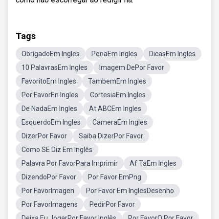
Tags
ObrigadoEm Ingles
PenaEm Ingles
DicasEm Ingles
10 PalavrasEm Ingles
Imagem DePor Favor
FavoritoEm Ingles
TambemEm Ingles
Por FavorEn Ingles
CortesiaEm Ingles
De NadaEm Ingles
At ABCEm Ingles
EsquerdoEm Ingles
CameraEm Ingles
DizerPor Favor
Saiba DizerPor Favor
Como SE Diz Em Inglês
Palavra Por FavorPara Imprimir
Af TaEm Ingles
DizendoPor Favor
Por Favor EmPng
Por FavorImagen
Por Favor Em InglesDesenho
Por FavorImagens
PedirPor Favor
Deixa Eu JogarPor Favor Inglês
Por FavorO Por Favor