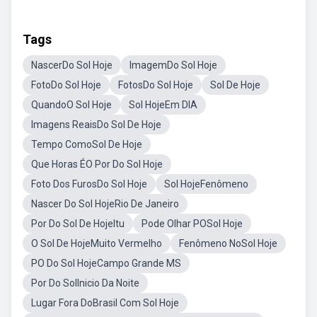
Tags
NascerDo Sol Hoje
ImagemDo Sol Hoje
FotoDo Sol Hoje
FotosDo Sol Hoje
Sol De Hoje
QuandoO Sol Hoje
Sol HojeEm DIA
Imagens ReaisDo Sol De Hoje
Tempo ComoSol De Hoje
Que Horas ÉO Por Do Sol Hoje
Foto Dos FurosDo Sol Hoje
Sol HojeFenômeno
Nascer Do Sol HojeRio De Janeiro
Por Do Sol De HojeItu
Pode Olhar POSol Hoje
O Sol De HojeMuito Vermelho
Fenômeno NoSol Hoje
PO Do Sol HojeCampo Grande MS
Por Do SolInicio Da Noite
Lugar Fora DoBrasil Com Sol Hoje