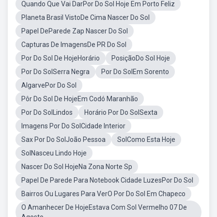
Quando Que Vai DarPor Do Sol Hoje Em Porto Feliz
Planeta Brasil VistoDe Cima Nascer Do Sol
Papel DeParede Zap Nascer Do Sol
Capturas De ImagensDe PR Do Sol
Por Do Sol De HojeHorário
PosiçãoDo Sol Hoje
Por Do SolSerra Negra
Por Do SolEm Sorento
AlgarvePor Do Sol
Pôr Do Sol De HojeEm Codó Maranhão
Por Do SolLindos
Horário Por Do SolSexta
Imagens Por Do SolCidade Interior
Sax Por Do SolJoão Pessoa
SolComo Esta Hoje
SolNasceu Lindo Hoje
Nascer Do Sol HojeNa Zona Norte Sp
Papel De Parede Para Notebook Cidade LuzesPor Do Sol
Bairros Ou Lugares Para VerO Por Do Sol Em Chapeco
O Amanhecer De HojeEstava Com Sol Vermelho 07 De