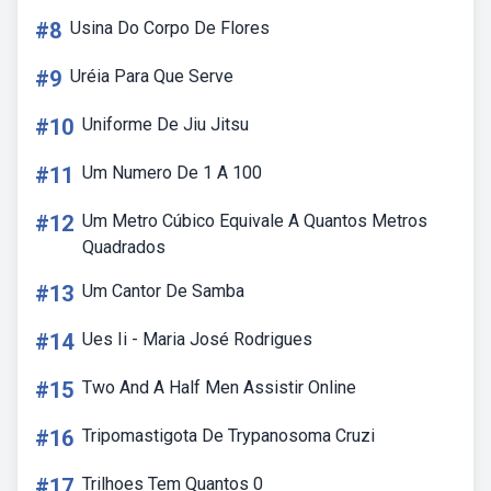
#8
Usina Do Corpo De Flores
#9
Uréia Para Que Serve
#10
Uniforme De Jiu Jitsu
#11
Um Numero De 1 A 100
#12
Um Metro Cúbico Equivale A Quantos Metros
Quadrados
#13
Um Cantor De Samba
#14
Ues Ii - Maria José Rodrigues
#15
Two And A Half Men Assistir Online
#16
Tripomastigota De Trypanosoma Cruzi
#17
Trilhoes Tem Quantos 0