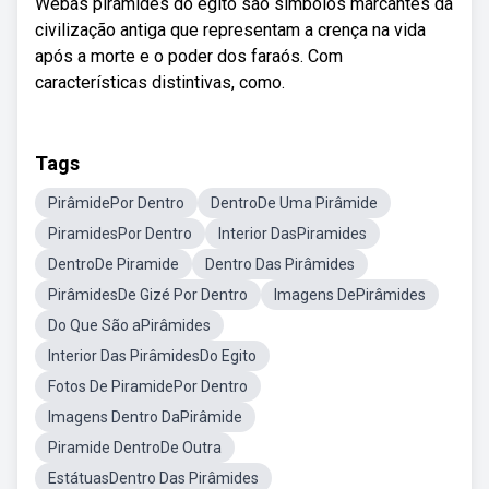
Webas pirâmides do egito são símbolos marcantes da
civilização antiga que representam a crença na vida
após a morte e o poder dos faraós. Com
características distintivas, como.
Tags
PirâmidePor Dentro
DentroDe Uma Pirâmide
PiramidesPor Dentro
Interior DasPiramides
DentroDe Piramide
Dentro Das Pirâmides
PirâmidesDe Gizé Por Dentro
Imagens DePirâmides
Do Que São aPirâmides
Interior Das PirâmidesDo Egito
Fotos De PiramidePor Dentro
Imagens Dentro DaPirâmide
Piramide DentroDe Outra
EstátuasDentro Das Pirâmides