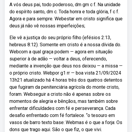
A vós deus pai, todo poderoso, dm gm c f. Na unidade
do espírito santo, dm c. Toda honra e toda glória, f c f.
Agora e para sempre. Webestar em cristo significa que
deus já não vê nossas imperfeições;
Ele vê a justiça do seu próprio filho (efésios 2:13,
hebreus 8:12). Somente em cristo é a nossa dívida do.
Webcom a qual graça podem — agora em situação
superior à de adão — voltar a deus, oferecendo,
mediante a invenção que deus nos deixou — a missa —
o próprio cristo. Webpor g1 rr — boa vista 21/09/2024
13h21 atualizado há 4 horas três dos quatros detentos
que fugiram da penitenciária agrícola do monte cristo,
foram. Webseguir a cristo não é apenas sobre os
momentos de alegria e bênçãos, mas também sobre
enfrentar dificuldades com fé e perseverança. Cada
desafio enfrentado com fé fortalece. “o tesouro em
vasos de barro texto base: Webmas é o que a forja: Os
dons que trago aqui. São o que fiz, o que vivi.