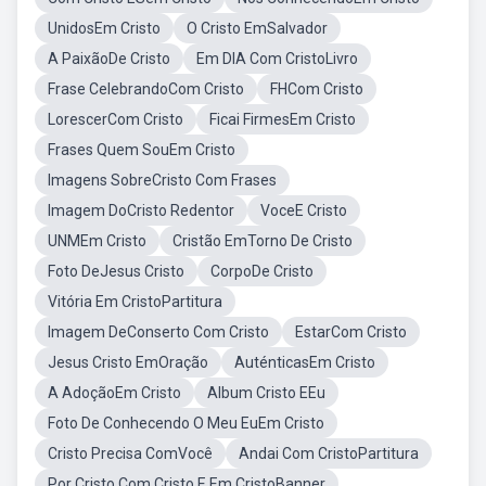
UnidosEm Cristo
O Cristo EmSalvador
A PaixãoDe Cristo
Em DIA Com CristoLivro
Frase CelebrandoCom Cristo
FHCom Cristo
LorescerCom Cristo
Ficai FirmesEm Cristo
Frases Quem SouEm Cristo
Imagens SobreCristo Com Frases
Imagem DoCristo Redentor
VoceE Cristo
UNMEm Cristo
Cristão EmTorno De Cristo
Foto DeJesus Cristo
CorpoDe Cristo
Vitória Em CristoPartitura
Imagem DeConserto Com Cristo
EstarCom Cristo
Jesus Cristo EmOração
AuténticasEm Cristo
A AdoçãoEm Cristo
Album Cristo EEu
Foto De Conhecendo O Meu EuEm Cristo
Cristo Precisa ComVocê
Andai Com CristoPartitura
Por Cristo Com Cristo E Em CristoBanner