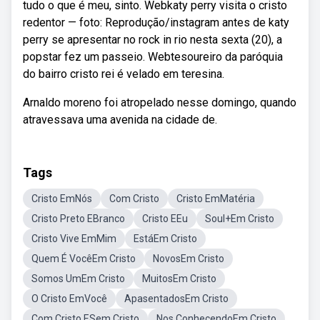
tudo o que é meu, sinto. Webkaty perry visita o cristo
redentor — foto: Reprodução/instagram antes de katy
perry se apresentar no rock in rio nesta sexta (20), a
popstar fez um passeio. Webtesoureiro da paróquia
do bairro cristo rei é velado em teresina.
Arnaldo moreno foi atropelado nesse domingo, quando
atravessava uma avenida na cidade de.
Tags
Cristo EmNós
Com Cristo
Cristo EmMatéria
Cristo Preto EBranco
Cristo EEu
Soul+Em Cristo
Cristo Vive EmMim
EstáEm Cristo
Quem É VocêEm Cristo
NovosEm Cristo
Somos UmEm Cristo
MuitosEm Cristo
O Cristo EmVocê
ApasentadosEm Cristo
Com Cristo ESem Cristo
Nos ConhecendoEm Cristo