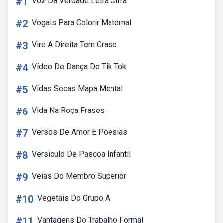
#1
Voz Da Verdade Letra Cifra
#2
Vogais Para Colorir Maternal
#3
Vire A Direita Tem Crase
#4
Vídeo De Dança Do Tik Tok
#5
Vidas Secas Mapa Mental
#6
Vida Na Roça Frases
#7
Versos De Amor E Poesias
#8
Versiculo De Pascoa Infantil
#9
Veias Do Membro Superior
#10
Vegetais Do Grupo A
#11
Vantagens Do Trabalho Formal