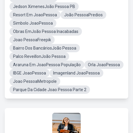
Jedson XimenesJoão Pessoa PB
Resort Em JoaoPessoa
João PessoaPredios
Simbolo JoaoPessoa
Obras EmJoão Pessoa Inacabadas
Joao PessoaFreepik
Bairro Dos BancáriosJoão Pessoa
Palco ReveillonJoão Pessoa
Araruna Em JoaoPessoa População
Orla JoaoPessoa
IBGE JoaoPessoa
Imagenland JoaoPessoa
Joao PessoaMetropole
Parque Da Cidade Joao Pessoa Parte 2