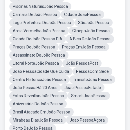
Piscinas NaturaisJoão Pessoa
Câmara DeJoão Pessoa
Cidade JoaoPessoa
Logo Prefeitura DeJoão Pessoa
SãoJoão Pessoa
Areia VermelhaJoão Pessoa
ClinepaJoão Pessoa
Cidade DeJoão Pessoa DIA
A Bica DeJoão Pessoa
Praças DeJoão Pessoa
Praças EmJoão Pessoa
Assassinato DeJoão Pessoa
Litoral NorteJoão Pessoa
João PessoaPost
João PessoaCidade Que Cuida
PessoaCom Sede
Centro HistóricoJoão Pessoa
TransitoJoão Pessoa
João PessoaHá 20 Anos
Joao PessoaEstado
Fotos ReveillonJoão Pessoa
Smart JoaoPessoa
Aniversário DeJoão Pessoa
Brasil Atacado EmJoão Pessoa
Mirabeau DiasJoão Pessoa
Joao PessoaAgora
Porto DeJoão Pessoa