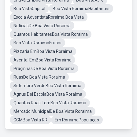
Chuva EmBoa Vista Roraima
Boa VistaAcre
Boa VistaCapital
Boa Vista RoraimaHabitantes
Escola AdventistaRoraima Boa Vista
NotíciasDe Boa Vista Roraima
Quantos HabitantesBoa Vista Roraima
Boa Vista RoraimaFrutas
Pizzaria EmBoa Vista Roraima
Avental EmBoa Vista Roraima
PraçinhasDe Boa Vista Roraima
RuasDe Boa Vista Roraima
Setembro VerdeBoa Vista Roraima
Agnus Dei EscolaBoa Vista Roraima
Quantas Ruas TemBoa Vista Roraima
Mercado MunicipalDe Boa Vista Roraima
GCMBoa Vista RR
Em RoraimaPopulaçao