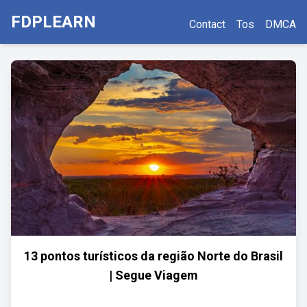
FDPLEARN
Contact
Tos
DMCA
13 pontos turísticos da região Norte do Brasil
| Segue Viagem