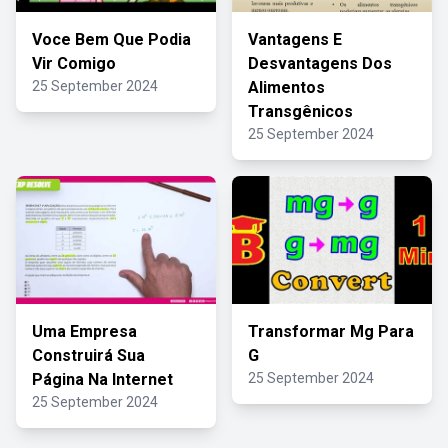
Voce Bem Que Podia
Vantagens E
Vir Comigo
Desvantagens Dos
25 September 2024
Alimentos
Transgênicos
25 September 2024
Uma Empresa
Transformar Mg Para
Construirá Sua
G
Página Na Internet
25 September 2024
25 September 2024