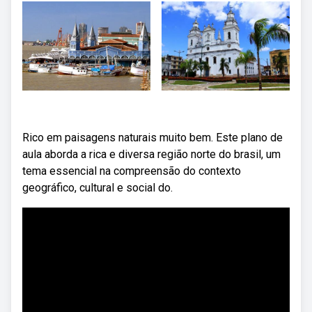
Rico em paisagens naturais muito bem. Este plano de
aula aborda a rica e diversa região norte do brasil, um
tema essencial na compreensão do contexto
geográfico, cultural e social do.