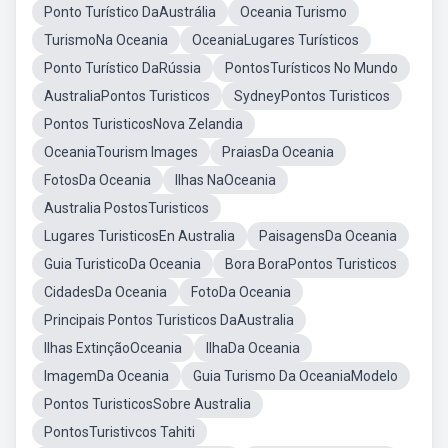
Ponto Turístico DaAustrália
Oceania Turismo
TurismoNa Oceania
OceaniaLugares Turísticos
Ponto Turístico DaRússia
PontosTurísticos No Mundo
AustraliaPontos Turisticos
SydneyPontos Turisticos
Pontos TuristicosNova Zelandia
OceaniaTourism Images
PraiasDa Oceania
FotosDa Oceania
Ilhas NaOceania
Australia PostosTuristicos
Lugares TuristicosEn Australia
PaisagensDa Oceania
Guia TuristicoDa Oceania
Bora BoraPontos Turisticos
CidadesDa Oceania
FotoDa Oceania
Principais Pontos Turisticos DaAustralia
Ilhas ExtinçãoOceania
IlhaDa Oceania
ImagemDa Oceania
Guia Turismo Da OceaniaModelo
Pontos TuristicosSobre Australia
PontosTuristivcos Tahiti