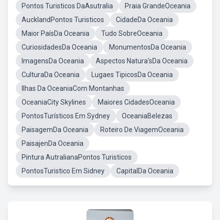
Pontos Turisticos DaAsutralia
Praia GrandeOceania
AucklandPontos Turisticos
CidadeDa Oceania
Maior PaísDa Oceania
Tudo SobreOceania
CuriosidadesDa Oceania
MonumentosDa Oceania
ImagensDa Oceania
Aspectos Natura'sDa Oceania
CulturaDa Oceania
Lugaes TipicosDa Oceania
Ilhas Da OceaniaCom Montanhas
OceaniaCity Skylines
Maiores CidadesOceania
PontosTurísticos Em Sydney
OceaniaBelezas
PaisagemDa Oceania
Roteiro De ViagemOceania
PaisajenDa Oceania
Pintura AutralianaPontos Turisticos
PontosTuristico Em Sidney
CapitalDa Oceania