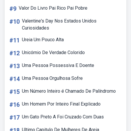
#9
Valor Do Livro Pai Rico Pai Pobre
#10
Valentine's Day Nos Estados Unidos
Curiosidades
#11
Ureia Um Pouco Alta
#12
Unicórnio De Verdade Colorido
#13
Uma Pessoa Possessiva E Doente
#14
Uma Pessoa Orgulhosa Sofre
#15
Um Número Inteiro é Chamado De Palíndromo
#16
Um Homem Por Inteiro Final Explicado
#17
Um Gato Preto A Foi Cruzado Com Duas
#18
Ultimo Capitulo De Mulheres De Areia