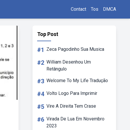
Contact
Tos
DMCA
Top Post
#1
Zeca Pagodinho Sua Musica
#2
William Desenhou Um
Retângulo
#3
Welcome To My Life Tradução
#4
Volto Logo Para Imprimir
#5
Vire A Direita Tem Crase
#6
Virada De Lua Em Novembro
2023