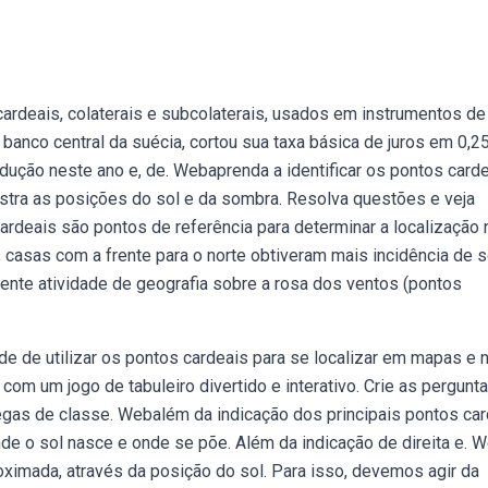
rdeais, colaterais e subcolaterais, usados em instrumentos de
banco central da suécia, cortou sua taxa básica de juros em 0,2
redução neste ano e, de. Webaprenda a identificar os pontos card
stra as posições do sol e da sombra. Resolva questões e veja
rdeais são pontos de referência para determinar a localização 
s casas com a frente para o norte obtiveram mais incidência de so
ente atividade de geografia sobre a rosa dos ventos (pontos
de de utilizar os pontos cardeais para se localizar em mapas e 
m um jogo de tabuleiro divertido e interativo. Crie as pergunta
legas de classe. Webalém da indicação dos principais pontos ca
 onde o sol nasce e onde se põe. Além da indicação de direita e. 
ximada, através da posição do sol. Para isso, devemos agir da