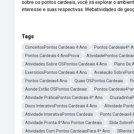
sobre os pontos cardeais, você irá explorar o ambien
interesse e suas respectivas. Webatividades de geogra
Tags
ConceitosPontos Cardeais 4 Ano
Pontos Cardeais4º 
Pontos Cardeais 4 AnoProva
AtividadePontos Cardeai
Atividades Sobre OSPontos Cardeais 4 Ano
Plano De 
ExercíciosPontos Cardeais 4 Ano
Avaliação SobrePont
Pontos Cardeias4 Ano
Quais OSPontos Cardeais
P
Aonde Estão OSPontos Cardeais
Pontos Cardeais4ºa
Atividade PráticaPontos Cardeais 4º Ano
CruzadinhaP
Disco InterativoPontos Cardeais 4 Ano
Atividade Pont
Atividade InterativaPontos Cardeais
Ponto Cardeias4 
Atividade Pronta 4ºAno Pontos Cardeais
Slide SobreP
Atividades Com Pontos CardeaisPara 4º Ano
0Riente 