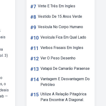
#7
Vinte E Três Em Ingles
#8
Vestido De 15 Anos Verde
#9
Vesícula No Corpo Humano
5
eais
#10
Vesícula Fica Em Qual Lado
#11
Verbos Frasais Em Ingles
na
l. 3)
#12
Ver O Peso Desenho
#13
Vatapá De Camarão Paraense
no
#14
Vantagem E Desvantagem Do
s, o
Petróleo
rdeais
#15
Utilize A Relação Pitagórica
Web —
Para Encontrar A Diagonal.