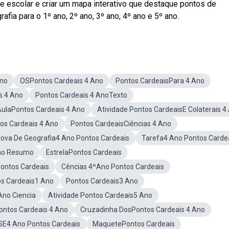
te escolar e criar um mapa interativo que destaque pontos de
fia para o 1º ano, 2º ano, 3º ano, 4º ano e 5º ano.
Ano
OSPontos Cardeais 4 Ano
Pontos CardeaisPara 4 Ano
s 4 Ano
Pontos Cardeais 4 AnoTexto
AulaPontos Cardeais 4 Ano
Atividade Pontos CardeaisE Colaterais 4
os Cardeais 4 Ano
Pontos CardeaisCiências 4 Ano
rova De Geografia4 Ano Pontos Cardeais
Tarefa4 Ano Pontos Carde
no Resumo
EstrelaPontos Cardeais
ontos Cardeais
Cências 4ºAno Pontos Cardeais
os Cardeais1 Ano
Pontos Cardeais3 Ano
Ano Ciencia
Atividade Pontos Cardeais5 Ano
ontos Cardeais 4 Ano
Cruzadinha DosPontos Cardeais 4 Ano
SE4 Ano Pontos Cardeais
MaquetePontos Cardeais