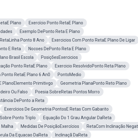
RetaE Plano
Exercício Ponto RetaE Plano
idades
Exemplo DePonto Reta E Plano
 RetaLinha Ponto 8 Ano
Exercicios Com Ponto RetaE Plano De Ligar
onto E Reta
Nocoes DePonto Reta E Plano
ano Brasil Escola
PosiçõesExercicios
cação Ponto RetaE Plano
Exercicio ResolvidoPonto Reta Plano
 Ponto RetaE Plano 6 An0
PontoMedio
E PlanoElemento Primitivgo
Geometria PlanaPonto Reto Plano
deiro Ou Falso
Poesia SobreRetas Pontos Morro
stância DePonto a Reta
Exercícios De Geometria PontosE Retas Com Gabarito
 Sobre Ponto Triplo
Equação Do 1 Grau Angular DaReta
 Malha
Medidas De PosiçãoExercícios
RetaCom Inclinação Negat
orula Da Equacao DaReta
Inclinaçã DaReta