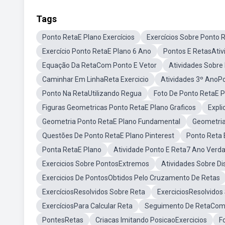
Tags
Ponto RetaE Plano Exercícios
Exercícios Sobre Ponto 
Exercício Ponto RetaE Plano 6 Ano
Pontos E RetasAtiv
Equação Da RetaCom Ponto E Vetor
Atividades Sobre
Caminhar Em LinhaReta Exercicio
Atividades 3º AnoP
Ponto Na RetaUtilizando Regua
Foto De Ponto RetaE Pl
Figuras Geometricas Ponto RetaE Plano Graficos
Expli
Geometria Ponto RetaE Plano Fundamental
Geometria
Questões De Ponto RetaE Plano Pinterest
Ponto Reta 
Ponta RetaE Plano
Atividade Ponto E Reta7 Ano Verda
Exercicios Sobre PontosExtremos
Atividades Sobre Di
Exercicios De PontosObtidos Pelo Cruzamento De Retas
ExercíciosResolvidos Sobre Reta
ExerciciosResolvidos
ExercíciosPara Calcular Reta
Seguimento De RetaCom
PontesRetas
Criacas Imitando PosicaoExercicios
F