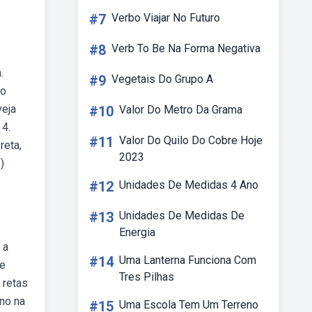
#7
Verbo Viajar No Futuro
#8
Verb To Be Na Forma Negativa
.
#9
Vegetais Do Grupo A
to
veja
#10
Valor Do Metro Da Grama
 4.
#11
Valor Do Quilo Do Cobre Hoje
reta,
2023
)
#12
Unidades De Medidas 4 Ano
#13
Unidades De Medidas De
Energia
 a
#14
Uma Lanterna Funciona Com
de
Tres Pilhas
 retas
ano na
#15
Uma Escola Tem Um Terreno