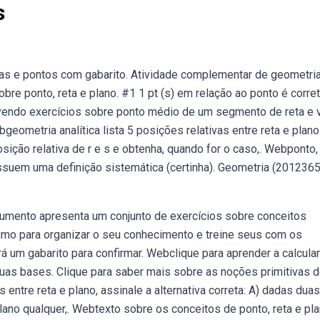
s
tas e pontos com gabarito. Atividade complementar de geometria
re ponto, reta e plano. #1 1 pt (s) em relação ao ponto é corre
vendo exercícios sobre ponto médio de um segmento de reta e 
metria analítica lista 5 posições relativas entre reta e plano
posição relativa de r e s e obtenha, quando for o caso,. Webponto, 
suem uma definição sistemática (certinha). Geometria (2012365
ocumento apresenta um conjunto de exercícios sobre conceitos
umo para organizar o seu conhecimento e treine seus com os
rá um gabarito para confirmar. Webclique para aprender a calcular
suas bases. Clique para saber mais sobre as noções primitivas 
 entre reta e plano, assinale a alternativa correta: A) dadas duas
plano qualquer,. Webtexto sobre os conceitos de ponto, reta e pl