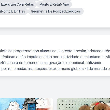
ExerciciosCom Retas
Ponto E Reta6 Ano
ePonto E Lin Has
Geometria De PosiçãoExercícios
leta ao progresso dos alunos no contexto escolar, adotando té
tênticas e são impulsionadas por criatividade e entusiasmo. M
etória para se tornarem uma geração excepcional, utilizando
 por renomadas instituições acadêmicas globais - fdp.aau.edu.et