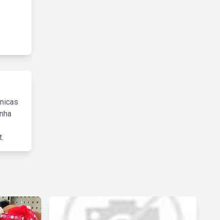
cnicas
inha
.