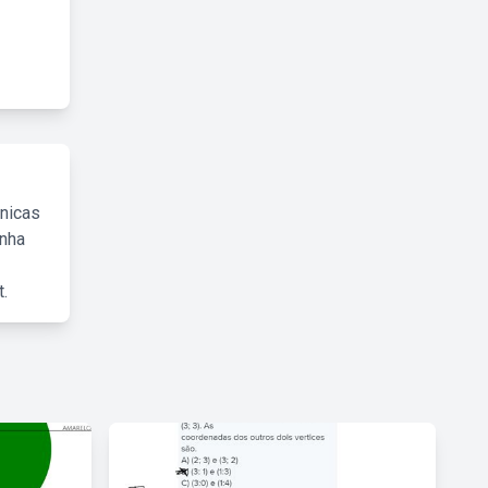
cnicas
inha
.