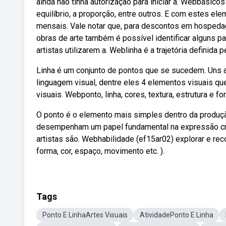
ainda não tinha autorização para iniciar a. Webbásicos 
equilíbrio, a proporção, entre outros. E com estes ele
mensais. Vale notar que, para descontos em hospeda
obras de arte também é possível identificar alguns 
artistas utilizarem a. Weblinha é a trajetória definid
Linha é um conjunto de pontos que se sucedem. Uns a
linguagem visual, dentre eles 4 elementos visuais que
visuais. Webponto, linha, cores, textura, estrutura e 
O ponto é o elemento mais simples dentro da produção
desempenham um papel fundamental na expressão cria
artistas são. Webhabilidade (ef15ar02) explorar e rec
forma, cor, espaço, movimento etc. ).
Tags
Ponto E LinhaArtes Visuais
AtividadePonto E Linha