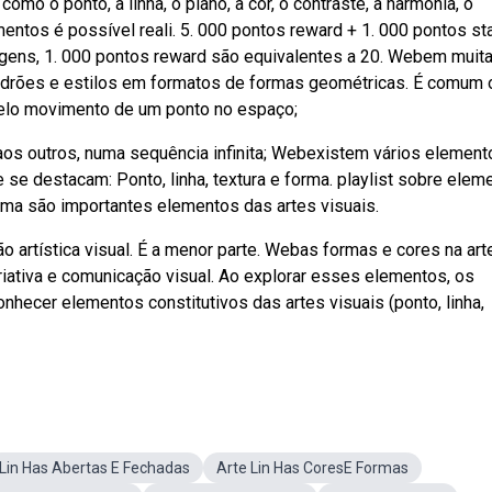
como o ponto, a linha, o plano, a cor, o contraste, a harmonia, o
mentos é possível reali. 5. 000 pontos reward + 1. 000 pontos st
gens, 1. 000 pontos reward são equivalentes a 20. Webem muit
padrões e estilos em formatos de formas geométricas. É comum 
a pelo movimento de um ponto no espaço;
os outros, numa sequência infinita; Webexistem vários element
 se destacam: Ponto, linha, textura e forma. playlist sobre elem
forma são importantes elementos das artes visuais.
 artística visual. É a menor parte. Webas formas e cores na art
tiva e comunicação visual. Ao explorar esses elementos, os
onhecer elementos constitutivos das artes visuais (ponto, linha,
Lin Has Abertas E Fechadas
Arte Lin Has CoresE Formas