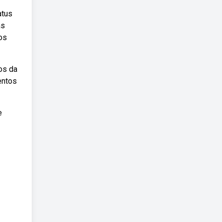
atus
as
os
os da
entos
e