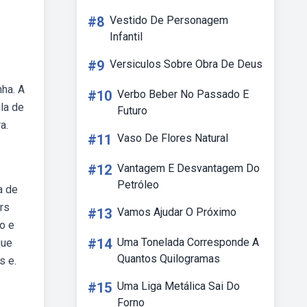
#8
Vestido De Personagem
Infantil
#9
Versiculos Sobre Obra De Deus
ha. A
#10
Verbo Beber No Passado E
la de
Futuro
a.
#11
Vaso De Flores Natural
#12
Vantagem E Desvantagem Do
Petróleo
a de
rs
#13
Vamos Ajudar O Próximo
o e
#14
Uma Tonelada Corresponde A
que
Quantos Quilogramas
s e.
#15
Uma Liga Metálica Sai Do
Forno