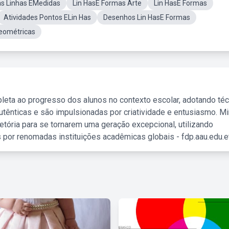
s Linhas EMedidas
Lin HasE Formas Arte
Lin HasE Formas
Atividades Pontos ELin Has
Desenhos Lin HasE Formas
eométricas
leta ao progresso dos alunos no contexto escolar, adotando té
tênticas e são impulsionadas por criatividade e entusiasmo. M
etória para se tornarem uma geração excepcional, utilizando
 por renomadas instituições acadêmicas globais - fdp.aau.edu.et