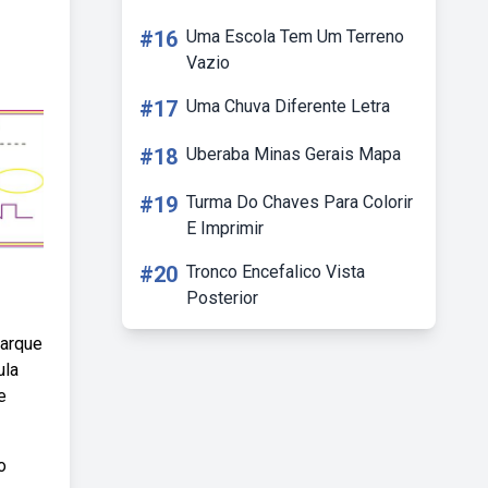
#16
Uma Escola Tem Um Terreno
Vazio
#17
Uma Chuva Diferente Letra
#18
Uberaba Minas Gerais Mapa
#19
Turma Do Chaves Para Colorir
E Imprimir
#20
Tronco Encefalico Vista
Posterior
barque
ula
e
o