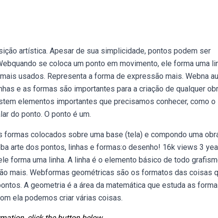
ção artística. Apesar de sua simplicidade, pontos podem ser
 Webquando se coloca um ponto em movimento, ele forma uma lin
s mais usados. Representa a forma de expressão mais. Webna au
has e as formas são importantes para a criação de qualquer obr
xistem elementos importantes que precisamos conhecer, como o
alar do ponto. O ponto é um.
as formas colocados sobre uma base (tela) e compondo uma obr
ba arte dos pontos, linhas e formas:o desenho! 16k views 3 yea
 forma uma linha. A linha é o elemento básico de todo grafism
ão mais. Webformas geométricas são os formatos das coisas 
ontos. A geometria é a área da matemática que estuda as forma
om ela podemos criar várias coisas.
mation, click the button below.