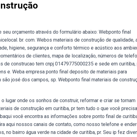
onstrução
te seu orçamento através do formulário abaixo: Webponto final
nicelocal. br. com. Webos materiais de construção de qualidade,
dade, higiene, segurança e conforto térmico e acústico aos ambi
 comentários de clientes, mapa de localização, números de telefo
ais de construcao tem cnpj 01479775000235 e sede em curitiba, 
gens e. Weba empresa ponto final deposito de materiais para
são josé dos campos, sp. Webponto final materiais de constru
o lugar onde os sonhos de construir, reformar e criar se tornam
ateriais de construção em curitiba, pr tem tudo o que você precis
aqui você encontra as informações sobre ponto final de curitib
nfira aqui nossos canais de contato, como nosso telefone e ender
no bairro água verde na cidade de curitiba, pr. Seu ip fez dive