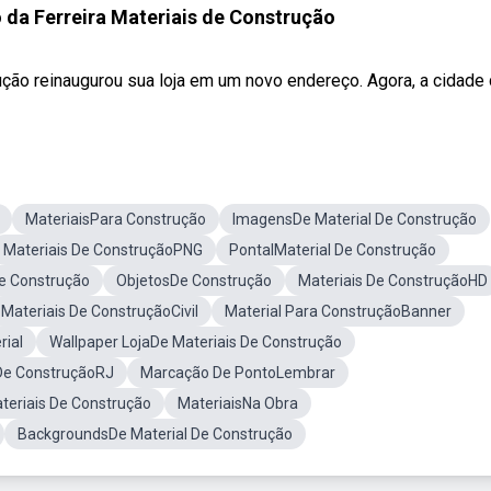
 da Ferreira Materiais de Construção
ução reinaugurou sua loja em um novo endereço. Agora, a cidade d
MateriaisPara Construção
ImagensDe Material De Construção
Materiais De ConstruçãoPNG
PontalMaterial De Construção
De Construção
ObjetosDe Construção
Materiais De ConstruçãoHD
Materiais De ConstruçãoCivil
Material Para ConstruçãoBanner
rial
Wallpaper LojaDe Materiais De Construção
 De ConstruçãoRJ
Marcação De PontoLembrar
eriais De Construção
MateriaisNa Obra
BackgroundsDe Material De Construção