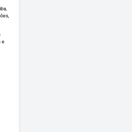
iba,
ções,
e
s e