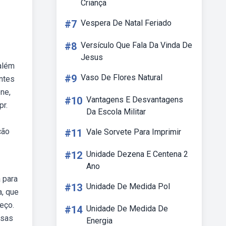
Criança
#7
Vespera De Natal Feriado
#8
Versículo Que Fala Da Vinda De
Jesus
 além
#9
Vaso De Flores Natural
entes
ne,
#10
Vantagens E Desvantagens
pr.
Da Escola Militar
ção
#11
Vale Sorvete Para Imprimir
#12
Unidade Dezena E Centena 2
Ano
a para
#13
Unidade De Medida Pol
a, que
eço.
#14
Unidade De Medida De
rsas
Energia