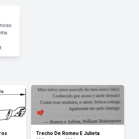
cnicas
inha
.
ros
Trecho De Romeu E Julieta