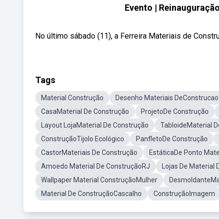
Evento | Reinauguração
No último sábado (11), a Ferreira Materiais de Constr
Tags
Material Construção
Desenho Materiais DeConstrucao
CasaMaterial De Construção
ProjetoDe Construção
Layout LojaMaterial De Construção
TabloideMaterial 
ConstruçãoTijolo Ecológico
PanfletoDe Construção
CastorMateriais De Construção
EstáticaDe Ponto Mate
Amoedo Material De ConstruçãoRJ
Lojas De Material
Wallpaper Material ConstruçãoMulher
DesmoldanteMat
Material De ConstruçãoCascalho
ConstruçãoImagem