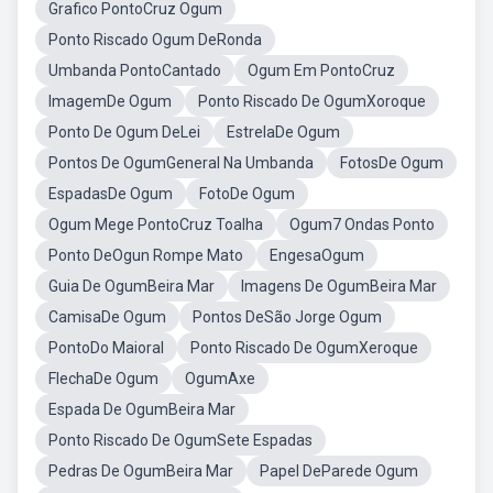
Grafico PontoCruz Ogum
Ponto Riscado Ogum DeRonda
Umbanda PontoCantado
Ogum Em PontoCruz
ImagemDe Ogum
Ponto Riscado De OgumXoroque
Ponto De Ogum DeLei
EstrelaDe Ogum
Pontos De OgumGeneral Na Umbanda
FotosDe Ogum
EspadasDe Ogum
FotoDe Ogum
Ogum Mege PontoCruz Toalha
Ogum7 Ondas Ponto
Ponto DeOgun Rompe Mato
EngesaOgum
Guia De OgumBeira Mar
Imagens De OgumBeira Mar
CamisaDe Ogum
Pontos DeSão Jorge Ogum
PontoDo Maioral
Ponto Riscado De OgumXeroque
FlechaDe Ogum
OgumAxe
Espada De OgumBeira Mar
Ponto Riscado De OgumSete Espadas
Pedras De OgumBeira Mar
Papel DeParede Ogum