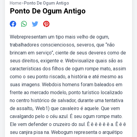
Home
>
Ponto De Ogum Antigo
Ponto De Ogum Antigo
Webrepresentam um tipo mais velho de ogum,
trabalhadores conscienciosos, severos, que “não
brincam em serviço”, ciente de seus deveres como de
seus direitos, exigente e. Webvisualize quais são as
características dos filhos de ogum rompe mato, assim
como o seu ponto riscado, a história e até mesmo as
suas imagens. Webdois homens foram baleados em
frente ao mercado modelo, ponto turístico localizado
no centro histórico de salvador, durante uma tentativa
de assalto,. Web1) que cavaleiro é aquele. Que vem
cavalgando pelo o céu azul. É seu ogum rompe mato.
Ele vem defender o cruzeiro do sul. Ê ê ê ê ê ê a. Ê ê ê
seu canjira pisa na. Webogum representa o arquétipo