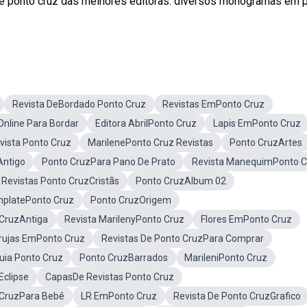
de ponto cruz das melhores editoras. diversos monogramas em 
Revista DeBordado Ponto Cruz
Revistas EmPonto Cruz
Online Para Bordar
Editora AbrilPonto Cruz
Lapis EmPonto Cruz
ista Ponto Cruz
MarilenePonto Cruz Revistas
Ponto CruzArtes
Antigo
Ponto CruzPara Pano De Prato
Revista ManequimPonto C
Revistas Ponto CruzCristãs
Ponto CruzAlbum 02
platePonto Cruz
Ponto CruzOrigem
 CruzAntiga
Revista MarilenyPonto Cruz
Flores EmPonto Cruz
rujas EmPonto Cruz
Revistas De Ponto CruzPara Comprar
uia Ponto Cruz
Ponto CruzBarrados
MarileniPonto Cruz
Eclipse
CapasDe Revistas Ponto Cruz
 CruzPara Bebê
LR EmPonto Cruz
Revista De Ponto CruzGrafico