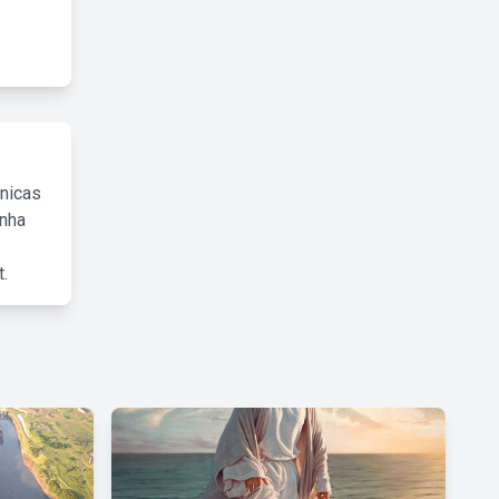
cnicas
inha
.