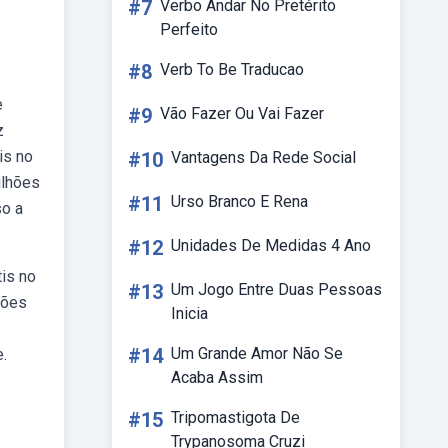
#7
Verbo Andar No Pretérito
Perfeito
#8
Verb To Be Traducao
e
#9
Vão Fazer Ou Vai Fazer
z
is no
#10
Vantagens Da Rede Social
ilhões
#11
Urso Branco E Rena
so a
#12
Unidades De Medidas 4 Ano
tis no
#13
Um Jogo Entre Duas Pessoas
hões
Inicia
#14
Um Grande Amor Não Se
.
Acaba Assim
#15
Tripomastigota De
Trypanosoma Cruzi