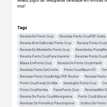
lavabo, jogos de. Webgrande variedade em revistas 
cruz!
Tags
Revista De Ponto Cruz
Revistas Ponto CruzPDF Grátis
Revista Arte DeBordar Ponto Cruz
Revista Ponto Cruz
Revista De ModeloDe Ponto Cruz
Reembolso PostalRev
Revista Ponto CruzPara Imprimir
Revistas Ponto Cruz
Maisa EmPonto Cruz
Revista De Ponto CruzInfantil
Revistas Ponto DeCroche
Ponto CruzAlbum 03
Tem
Revistas Ponto CruzAntigo PDF Anchor
Revista Ponto
Ponto CruzFundo Do Mar
KatalogDe Ponto Cruz
Co
Ponto CruzFamilia
FazerPonto Cruz
RevistasMini G
Revista De Ponto CruzMonograma
Ponto CruzEditora 
Revistas De PontoRuz Para Imprimir
Gráfico De Ponto