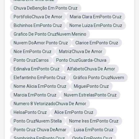
Chuva DeBenção Em Ponto Cruz
PortifolioChuva De Amor
Maria Clara EmPonto Cruz
Bichinhos EmPonto Cruz
Nome Luiza EmPonto Cruz
Grafico De Ponto CruzNuvem Menino
Nuvem DoAmor Ponto Cruz
Clarice EmPonto Cruz
Nice EmPonto Cruz
MatrizChuva De Amor
Ponto CruzCarros
Ponto CruzGuarda-Chuva
Edinalva EmPonto Cruz
AlfabetoChuva De Amor
Elefantinho EmPonto Cruz
Gráfico Ponto CruzNuvem
Nome Alicia EmPonto Cruz
MigueiPonto Cruz
Marcia EmPonto Cruz
Nuvem EstrelasPonto Cruz
Numero 8 VetorizadoChuva De Amor
HeloaPonto Cruz
Alice EmPonto Cruz
Ponto CruzNuvem Stella
Nome Ires EmPonto Cruz
Ponto Cruz Chuva DeAmar
Luisa EmPonto Cruz
Sombrinha EmPonto Cruz
Onda EmPonto Cruz