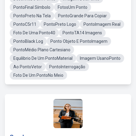
PontoFinal Símbolo
FotosUm Ponto
PontoPreto Na Tela
PontoGrande Para Copiar
PontoC5r11
PontoPreto Logo
PontoImagem Real
Foto De Uma Ponto40
PontoTA14 Imagens
PontoBlack Log
Ponto Objeto E PontoImagem
PontoMédio Plano Cartesiano
Equilibrio De Um PontoMaterial
Imagem UsanoPonto
Ao PontoVetor
PontoInterrogação
Foto De Um PontoNo Meio