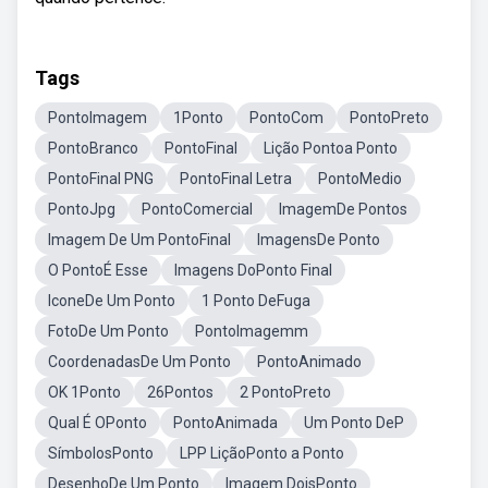
Tags
PontoImagem
1Ponto
PontoCom
PontoPreto
PontoBranco
PontoFinal
Lição Pontoa Ponto
PontoFinal PNG
PontoFinal Letra
PontoMedio
PontoJpg
PontoComercial
ImagemDe Pontos
Imagem De Um PontoFinal
ImagensDe Ponto
O PontoÉ Esse
Imagens DoPonto Final
IconeDe Um Ponto
1 Ponto DeFuga
FotoDe Um Ponto
PontoImagemm
CoordenadasDe Um Ponto
PontoAnimado
OK 1Ponto
26Pontos
2 PontoPreto
Qual É OPonto
PontoAnimada
Um Ponto DeP
SímbolosPonto
LPP LiçãoPonto a Ponto
DesenhoDe Um Ponto
Imagem DoisPonto