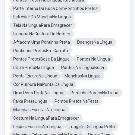
Pontos Pretos Na LinguaE Rachadura
Parte Interna Da Boca ComPontinhos Pretos
Estresse Da ManchaNa Língua
Tela Na LinguaPara Emagrecer
Linngua NaCostura Do Homen
Aftacom Uma Pontinha Preta
DoençasNa Língua
Pontinhos PretosEm Garrafa
Pontos PretosBase Da Lingua
Pontos Na Língua
Listra PretaNa Língua
Pontos Na LinguaBoca
Ponto EscuroNa Língua
ManchasNa Lingua
Cor Púrpura NaPonta Da Língua
Uma Pinta PretaNa Lingua
Pontinho BrancoNa Ligua
Faixa PretaLingua
Pontos Pretos NaTesta
Manchas EscurasNa Lingua
Costura Na LinguaPara Emagrecer
Lesões EscurasNa Lingua
Imagem DeLingua Preta