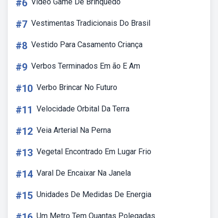
#6
Vídeo Game De Brinquedo
#7
Vestimentas Tradicionais Do Brasil
#8
Vestido Para Casamento Criança
#9
Verbos Terminados Em ão E Am
#10
Verbo Brincar No Futuro
#11
Velocidade Orbital Da Terra
#12
Veia Arterial Na Perna
#13
Vegetal Encontrado Em Lugar Frio
#14
Varal De Encaixar Na Janela
#15
Unidades De Medidas De Energia
#16
Um Metro Tem Quantas Polegadas