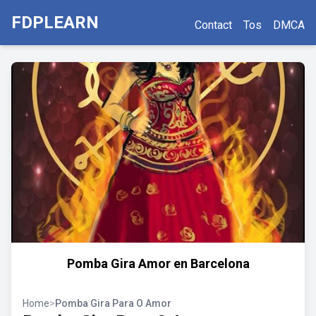
FDPLEARN
Contact
Tos
DMCA
Pomba Gira Amor en Barcelona
Home
>
Pomba Gira Para O Amor