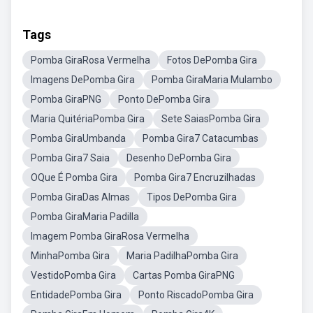
Tags
Pomba GiraRosa Vermelha
Fotos DePomba Gira
Imagens DePomba Gira
Pomba GiraMaria Mulambo
Pomba GiraPNG
Ponto DePomba Gira
Maria QuitériaPomba Gira
Sete SaiasPomba Gira
Pomba GiraUmbanda
Pomba Gira7 Catacumbas
Pomba Gira7 Saia
Desenho DePomba Gira
OQue É Pomba Gira
Pomba Gira7 Encruzilhadas
Pomba GiraDas Almas
Tipos DePomba Gira
Pomba GiraMaria Padilla
Imagem Pomba GiraRosa Vermelha
MinhaPomba Gira
Maria PadilhaPomba Gira
VestidoPomba Gira
Cartas Pomba GiraPNG
EntidadePomba Gira
Ponto RiscadoPomba Gira