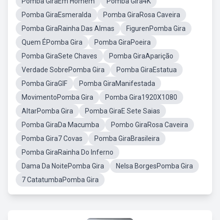
Pomba GiraEm Homem
Pomba Gira4K
Pomba GiraEsmeralda
Pomba GiraRosa Caveira
Pomba GiraRainha Das Almas
FigurenPomba Gira
Quem ÉPomba Gira
Pomba GiraPoeira
Pomba GiraSete Chaves
Pomba GiraAparição
Verdade SobrePomba Gira
Pomba GiraEstatua
Pomba GiraGIF
Pomba GiraManifestada
MovimentoPomba Gira
Pomba Gira1920X1080
AltarPomba Gira
Pomba GiraE Sete Saias
Pomba GiraDa Macumba
Pombo GiraRosa Caveira
Pomba Gira7 Covas
Pomba GiraBrasileira
Pomba GiraRainha Do Inferno
Dama Da NoitePomba Gira
Nelsa BorgesPomba Gira
7 CatatumbaPomba Gira