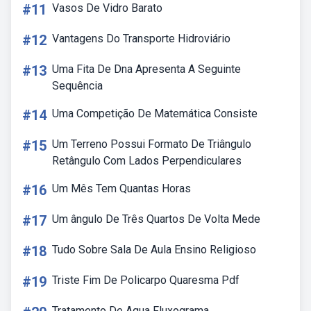
#11
Vasos De Vidro Barato
#12
Vantagens Do Transporte Hidroviário
#13
Uma Fita De Dna Apresenta A Seguinte
Sequência
#14
Uma Competição De Matemática Consiste
#15
Um Terreno Possui Formato De Triângulo
Retângulo Com Lados Perpendiculares
#16
Um Mês Tem Quantas Horas
#17
Um ângulo De Três Quartos De Volta Mede
#18
Tudo Sobre Sala De Aula Ensino Religioso
#19
Triste Fim De Policarpo Quaresma Pdf
Tratamento De Agua Fluxograma