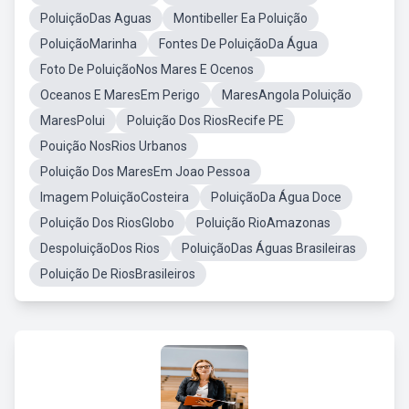
PoluiçãoDas Aguas
Montibeller Ea Poluição
PoluiçãoMarinha
Fontes De PoluiçãoDa Água
Foto De PoluiçãoNos Mares E Ocenos
Oceanos E MaresEm Perigo
MaresAngola Poluição
MaresPolui
Poluição Dos RiosRecife PE
Pouição NosRios Urbanos
Poluição Dos MaresEm Joao Pessoa
Imagem PoluiçãoCosteira
PoluiçãoDa Água Doce
Poluição Dos RiosGlobo
Poluição RioAmazonas
DespoluiçãoDos Rios
PoluiçãoDas Águas Brasileiras
Poluição De RiosBrasileiros