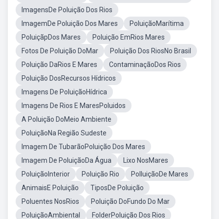
ImagensDe Poluição Dos Rios
ImagemDe Poluição Dos Mares
PoluiçãoMarítima
PoluiçãpDos Mares
Poluição EmRios Mares
Fotos De Poluição DoMar
Poluição Dos RiosNo Brasil
Poluição DaRios E Mares
ContaminaçãoDos Rios
Poluição DosRecursos Hídricos
Imagens De PoluiçãoHídrica
Imagens De Rios E MaresPoluidos
A Poluição DoMeio Ambiente
PoluiçãoNa Região Sudeste
Imagem De TubarãoPoluição Dos Mares
Imagem De PoluiçãoDa Água
Lixo NosMares
PoluiçãoInterior
Poluição Rio
PolluiçãoDe Mares
AnimaisE Poluição
TiposDe Poluição
Poluentes NosRios
Poluição DoFundo Do Mar
PoluiçãoAmbiental
FolderPoluição Dos Rios